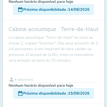
Nenhum horário disponível para hoje
date_range
Próxima disponibilidade
:
14/08/2026
Cabine acoustique : Terre-de-Haut
La cabine acoustique
"Terre-de-Haut"
se situe au
niveau 2, espace "Sciences"
. Elle peut accueillir de
2
à 6 personne
s. Il est impératif de
faire valider sa
présence à l'accueil de la BU
, sinon la réservation
sera annulée au bout de 15 minutes.
person
4
assentos
Nenhum horário disponível para hoje
date_range
Próxima disponibilidade
:
15/08/2026