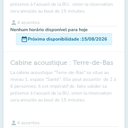
présence
à l'accueil de la BU, sinon la réservation
sera annulée au bout de 15 minutes.
person
4
assentos
Nenhum horário disponível para hoje
date_range
Próxima disponibilidade
:
15/08/2026
Cabine acoustique : Terre-de-Bas
La cabine acoustique
"Terre-de-Bas"
se situe au
niveau 1, espace "Santé". Elle peut accueillir de
2 à
6 personnes
. Il est impératif de
faire valider sa
présence à l'accueil de la BU
, sinon la réservation
sera annulée au bout de 15 minutes.
person
4
assentos