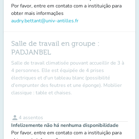
Por favor, entre em contato com a instituição para
obter mais informações
audry.bettant@univ-antilles.fr
Salle de travail en groupe :
PADJANBEL
Salle de travail climatisée pouvant accueillir de 3 à
4 personnes. Elle est équipée de 4 prises
électriques et d'un tableau blanc (possibilité
d'emprunter des feutres et une éponge). Mobilier
classique : table et chaises.
person
4
assentos
Infelizemente não há nenhuma disponibilidade
Por favor, entre em contato com a instituição para