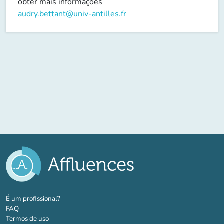
obter mais informações
audry.bettant@univ-antilles.fr
(novo separador)
É um profissional?
FAQ
Termos de uso