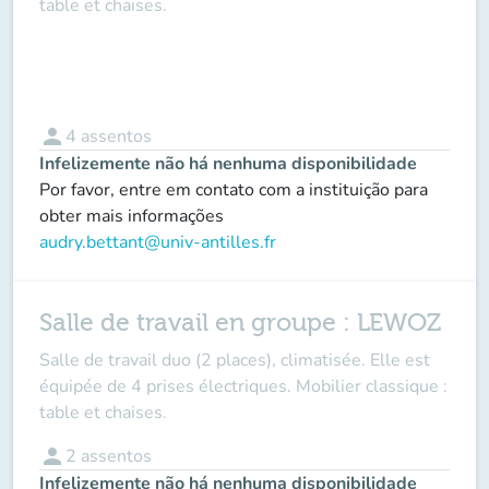
table et chaises.
person
4
assentos
Infelizemente não há nenhuma disponibilidade
Por favor, entre em contato com a instituição para
obter mais informações
audry.bettant@univ-antilles.fr
Salle de travail en groupe : LEWOZ
Salle de travail duo (2 places), climatisée. Elle est
équipée de 4 prises électriques. Mobilier classique :
table et chaises.
person
2
assentos
Infelizemente não há nenhuma disponibilidade