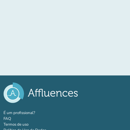
(novo separador)
É um profissional?
FAQ
Termos de uso