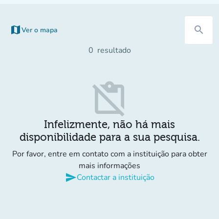
map
search
Ver o mapa
(novo separador)
0
resultado
content_paste_off
Infelizmente, não há mais
disponibilidade para a sua pesquisa.
Por favor, entre em contato com a instituição para obter
mais informações
send
Contactar a instituição