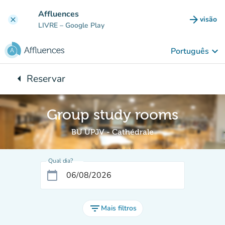
Ir para o conteúdo principal
Affluences
arrow_forward
visão
clear
(novo 
LIVRE
– Google Play
keyboard_arrow_down
Português
arrow_left
Reservar
Voltar para:
Group study rooms
BU UPJV - Cathédrale
Qual dia?
calendar_today
filter_list
Mais filtros