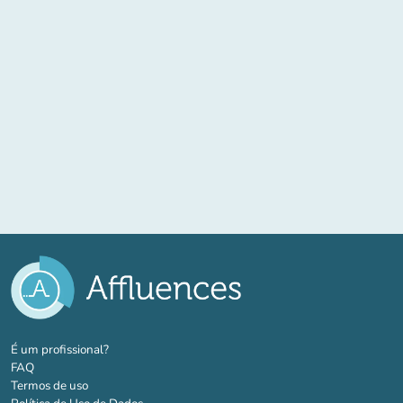
(novo separador)
É um profissional?
FAQ
Termos de uso