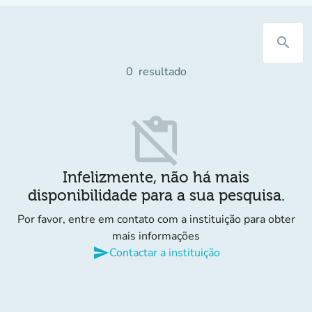
search
0
resultado
content_paste_off
Infelizmente, não há mais
disponibilidade para a sua pesquisa.
Por favor, entre em contato com a instituição para obter
mais informações
send
Contactar a instituição