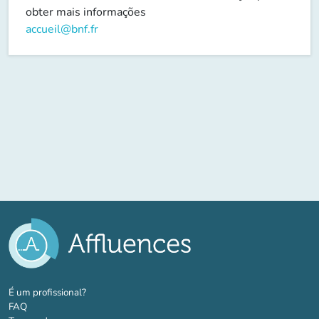
obter mais informações
accueil@bnf.fr
(novo separador)
É um profissional?
FAQ