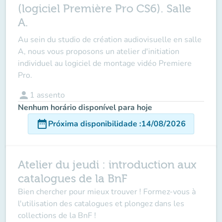
(logiciel Première Pro CS6). Salle
A.
Au sein du studio de création audiovisuelle en salle
A, nous vous proposons un atelier d'initiation
individuel au logiciel de montage vidéo Premiere
Pro.
person
1
assento
Nenhum horário disponível para hoje
date_range
Próxima disponibilidade
:
14/08/2026
Atelier du jeudi : introduction aux
catalogues de la BnF
Bien chercher pour mieux trouver ! Formez-vous à
l'utilisation des catalogues et plongez dans les
collections de la BnF !