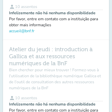
person
10
assentos
Infelizemente não há nenhuma disponibilidade
Por favor, entre em contato com a instituição para
obter mais informações
accueil@bnf.fr
Atelier du jeudi : introduction à
Gallica et aux ressources
numériques de la BnF
Bien chercher pour mieux trouver ! Formez-vous à
l'utilisation de la bibliothèque numérique Gallica et
de l'outil de consultation des autres ressources
numériques de la BnF
person
10
assentos
Infelizemente não há nenhuma disponibilidade
Por favor, entre em contato com a instituição para