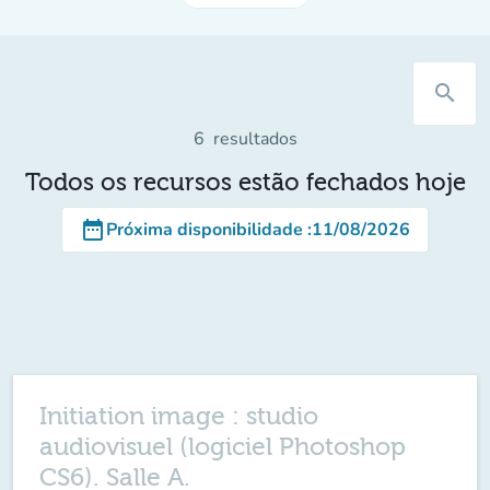
search
6
resultados
Todos os recursos estão fechados hoje
date_range
Próxima disponibilidade
:
11/08/2026
Initiation image : studio
audiovisuel (logiciel Photoshop
CS6). Salle A.