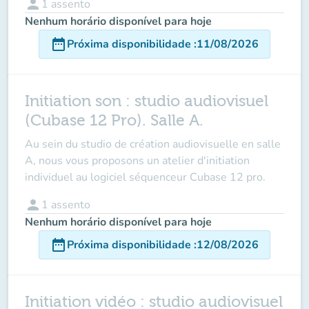
person
1
assento
Nenhum horário disponível para hoje
date_range
Próxima disponibilidade
:
11/08/2026
Initiation son : studio audiovisuel
(Cubase 12 Pro). Salle A.
Au sein du studio de création audiovisuelle en salle
A, nous vous proposons un atelier d'initiation
individuel au logiciel séquenceur Cubase 12 pro.
person
1
assento
Nenhum horário disponível para hoje
date_range
Próxima disponibilidade
:
12/08/2026
Initiation vidéo : studio audiovisuel