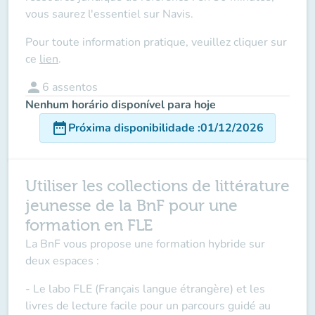
vous saurez l'essentiel sur Navis.
Pour toute information pratique, veuillez cliquer sur
ce
lien
.
person
6
assentos
Nenhum horário disponível para hoje
date_range
Próxima disponibilidade
:
01/12/2026
Utiliser les collections de littérature
jeunesse de la BnF pour une
formation en FLE
La BnF vous propose une formation hybride sur
deux espaces :
- Le labo FLE (Français langue étrangère) et les
livres de lecture facile pour un parcours guidé au