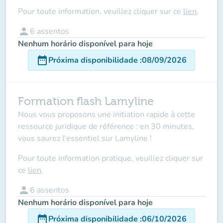
Pour toute information, veuillez cliquer sur ce
lien
.
person
6
assentos
Nenhum horário disponível para hoje
date_range
Próxima disponibilidade
:
08/09/2026
Formation flash Lamyline
Nous vous proposons une initiation rapide à cette
ressource juridique de référence : en 30 minutes,
vous saurez l'essentiel sur Lamyline !
Pour toute information pratique, veuillez cliquer sur
ce
lien
.
person
6
assentos
Nenhum horário disponível para hoje
date_range
Próxima disponibilidade
:
06/10/2026