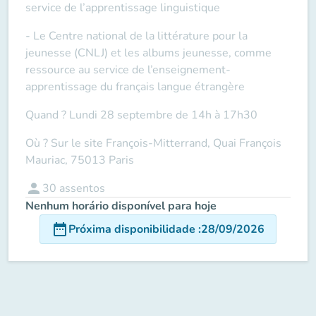
service de l’apprentissage linguistique
- Le Centre national de la littérature pour la
jeunesse (CNLJ) et les albums jeunesse, comme
ressource au service de l’enseignement-
apprentissage du français langue étrangère
Quand ? Lundi 28 septembre de 14h à 17h30
Où ? Sur le site François-Mitterrand, Quai François
Mauriac, 75013 Paris
person
30
assentos
Nenhum horário disponível para hoje
date_range
Próxima disponibilidade
:
28/09/2026