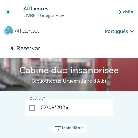
Ir para o conteúdo principal
Affluences
arrow_forward
visão
clear
(novo 
LIVRE
– Google Play
keyboard_arrow_down
Português
arrow_left
Reservar
Voltar para:
Cabine duo insonorisée
Bibliothèque Universitaire d'Albi
Qual dia?
calendar_today
filter_list
Mais filtros