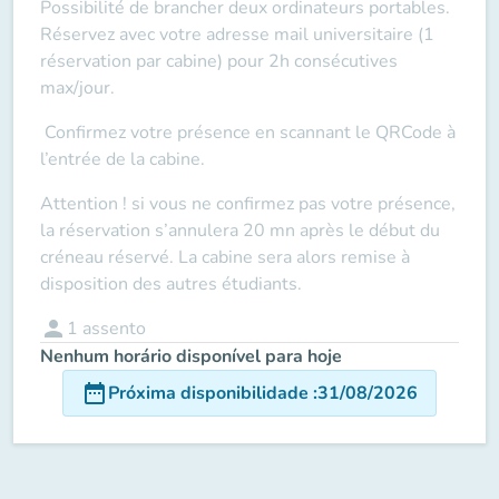
Possibilité de brancher deux ordinateurs portables.
Réservez avec votre adresse mail universitaire (1
réservation par cabine) pour 2h consécutives
max/jour.
Confirmez votre présence en scannant le QRCode à
l’entrée de la cabine.
Attention ! si vous ne confirmez pas votre présence,
la réservation s’annulera 20 mn après le début du
créneau réservé. La cabine sera alors remise à
disposition des autres étudiants.
person
1
assento
Nenhum horário disponível para hoje
date_range
Próxima disponibilidade
:
31/08/2026