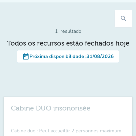
search
1
resultado
Todos os recursos estão fechados hoje
date_range
Próxima disponibilidade
:
31/08/2026
Cabine DUO insonorisée
Cabine duo : Peut accueillir 2 personnes maximum.