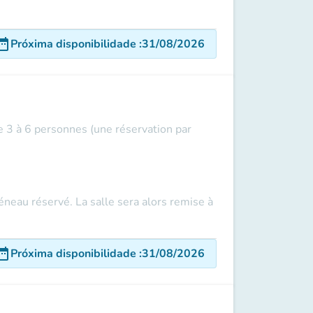
e_range
Próxima disponibilidade
:
31/08/2026
e 3 à 6 personnes (une réservation par
éneau réservé. La salle sera alors remise à
e_range
Próxima disponibilidade
:
31/08/2026