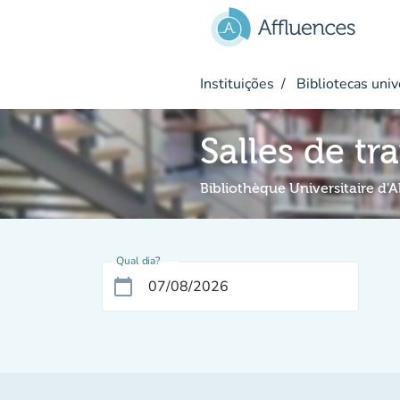
Ir para o conteúdo principal
Instituições
Bibliotecas univ
Salles de tr
Bibliothèque Universitaire d'A
Qual dia?
calendar_today