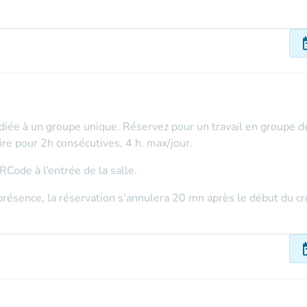
dat
édiée à un groupe unique. Réservez pour un travail en groupe d
ire pour 2h consécutives, 4 h. max/jour.
Code à l’entrée de la salle.
présence, la réservation s’annulera 20 mn après le début du cr
dat