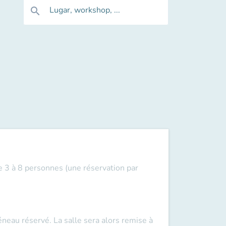
Lugar, workshop, ...
search
e 3 à 8 personnes (une réservation par
éneau réservé. La salle sera alors remise à