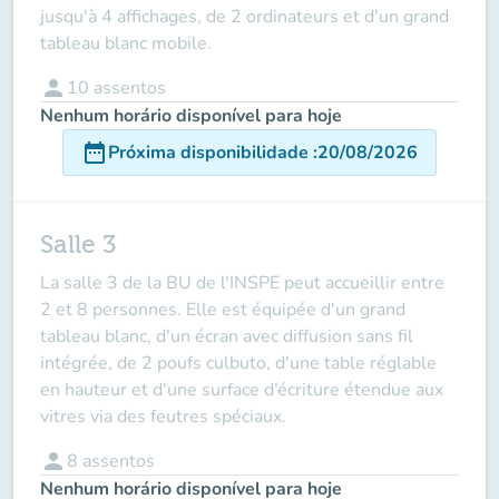
jusqu'à 4 affichages, de 2 ordinateurs et d'un grand
tableau blanc mobile.
person
10
assentos
Nenhum horário disponível para hoje
date_range
Próxima disponibilidade
:
20/08/2026
Salle 3
La salle 3 de la BU de l'INSPE peut accueillir entre
2 et 8 personnes. Elle est équipée d'un grand
tableau blanc, d'un écran avec diffusion sans fil
intégrée, de 2 poufs culbuto, d'une table réglable
en hauteur et d'une surface d’écriture étendue aux
vitres via des feutres spéciaux.
person
8
assentos
Nenhum horário disponível para hoje