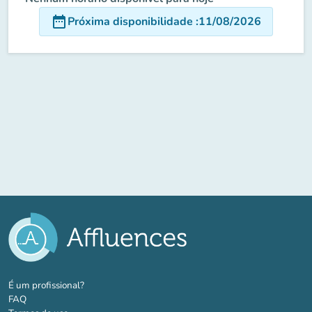
date_range
Próxima disponibilidade
:
11/08/2026
(novo separador)
É um profissional?
FAQ