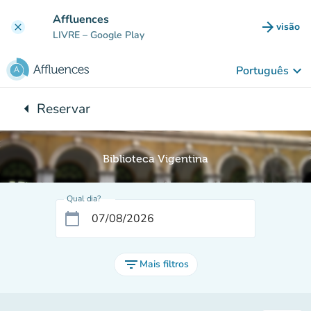
Ir para o conteúdo principal
Affluences
arrow_forward
visão
clear
(novo 
LIVRE
– Google Play
keyboard_arrow_down
Português
arrow_left
Reservar
Voltar para:
Biblioteca Vigentina
Qual dia?
calendar_today
filter_list
Mais filtros