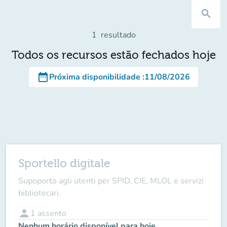
search
1
resultado
Todos os recursos estão fechados hoje
date_range
Próxima disponibilidade
:
11/08/2026
Sportello digitale
Supoporto agli utenti per SPID, CIE, MLOL e servizi
bibliotecari.
person
1
assento
Nenhum horário disponível para hoje