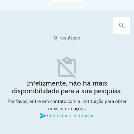
search
0
resultado
content_paste_off
Infelizmente, não há mais
disponibilidade para a sua pesquisa.
Por favor, entre em contato com a instituição para obter
mais informações
send
Contactar a instituição