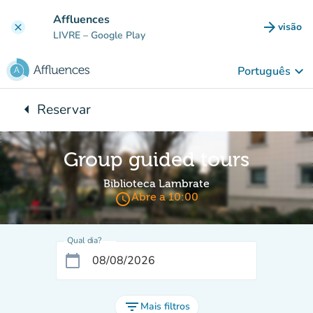
Ir para o conteúdo principal
Affluences
arrow_forward
visão
clear
(novo 
LIVRE
– Google Play
keyboard_arrow_down
Português
arrow_left
Reservar
Voltar para:
Group guided tours
Biblioteca Lambrate
access_time
Abre a 10:00
Qual dia?
calendar_today
filter_list
Mais filtros