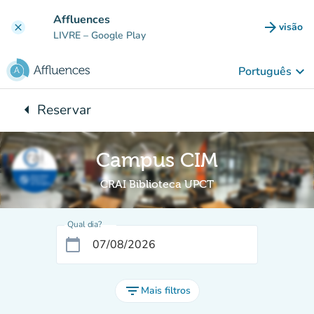
Ir para o conteúdo principal
Affluences
arrow_forward
visão
clear
(novo 
LIVRE
– Google Play
keyboard_arrow_down
Português
arrow_left
Reservar
Voltar para:
Campus CIM
CRAI Biblioteca UPCT
Qual dia?
calendar_today
filter_list
Mais filtros