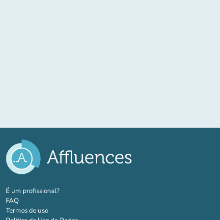
(novo separador)
É um profissional?
FAQ
Termos de uso