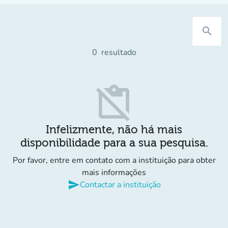
search
0
resultado
content_paste_off
Infelizmente, não há mais
disponibilidade para a sua pesquisa.
Por favor, entre em contato com a instituição para obter
mais informações
send
Contactar a instituição