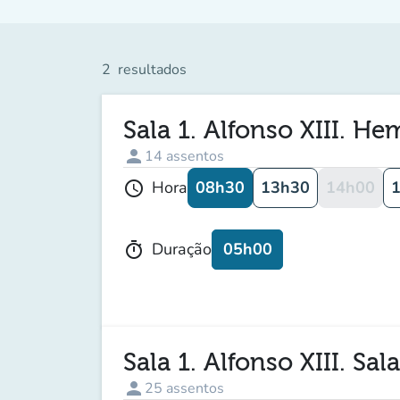
2
resultados
Sala 1. Alfonso XIII. H
person
14
assentos
08h30
13h30
14h00
Hora
schedule
05h00
Duração
timer
Sala 1. Alfonso XIII. Sal
person
25
assentos