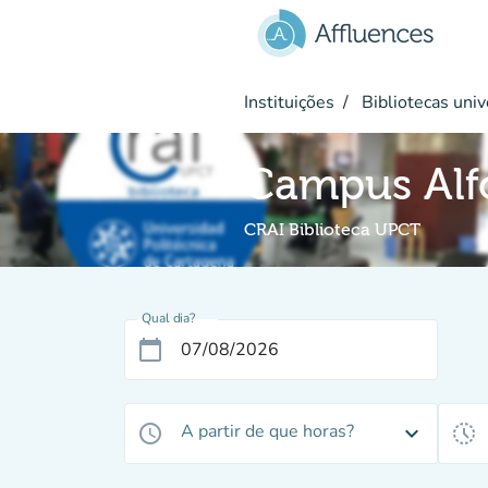
Ir para o conteúdo principal
Instituições
Bibliotecas univ
Campus Alfo
CRAI Biblioteca UPCT
Qual dia?
calendar_today
A partir de que horas?
access_time
expand_more
history_toggle_off