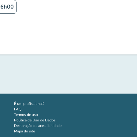
16h00
(novo separador)
É um profissional?
FAQ
Termos de uso
Política de Uso de Dados
Declaração de acessibilidade
Mapa do site