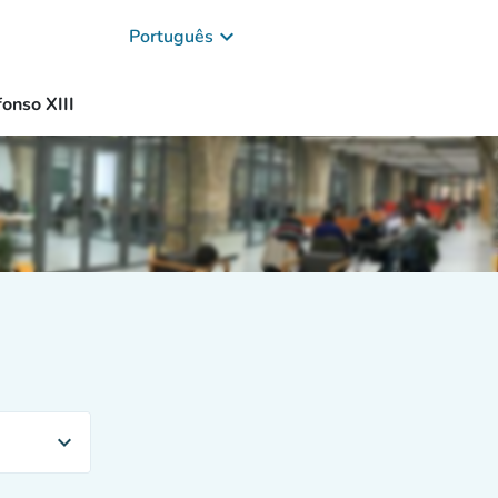
keyboard_arrow_down
Português
onso XIII
expand_more