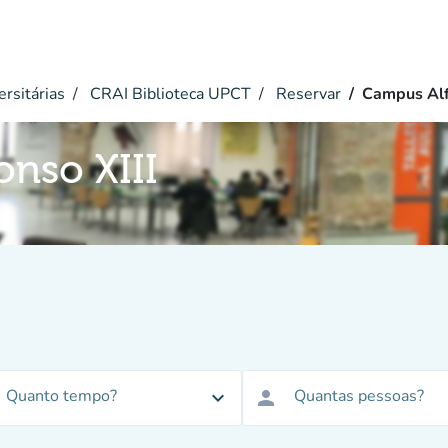
ersitárias
CRAI Biblioteca UPCT
Reservar
Campus Alf
nso XIII
Quanto tempo?
Quantas pessoas?
expand_more
person