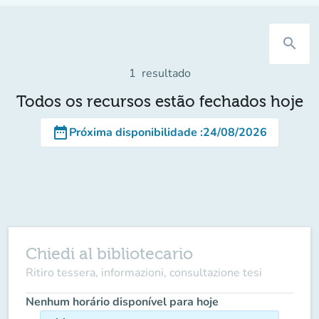
search
1
resultado
Todos os recursos estão fechados hoje
date_range
Próxima disponibilidade
:
24/08/2026
Chiedi al bibliotecario
Ritiro tessera, informazioni, consultazione tesi
Nenhum horário disponível para hoje