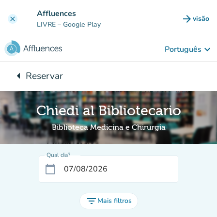
Ir para o conteúdo principal
Affluences
arrow_forward
visão
clear
(novo 
LIVRE
– Google Play
keyboard_arrow_down
Português
arrow_left
Reservar
Voltar para:
Chiedi al Bibliotecario
Biblioteca Medicina e Chirurgia
Qual dia?
calendar_today
filter_list
Mais filtros