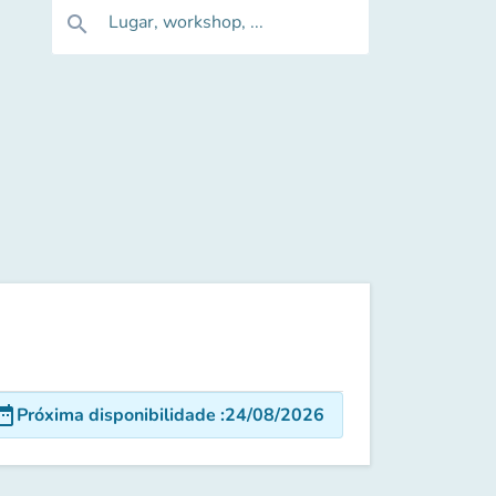
Lugar, workshop, ...
search
e_range
Próxima disponibilidade
:
24/08/2026