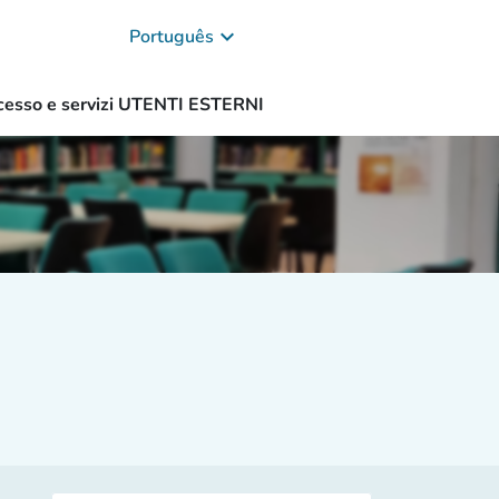
keyboard_arrow_down
Português
cesso e servizi UTENTI ESTERNI