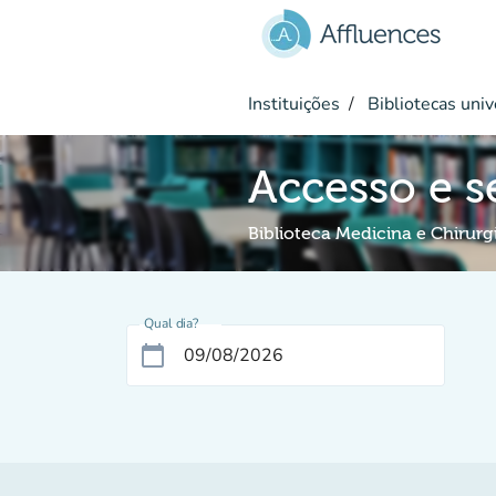
Ir para o conteúdo principal
Instituições
Bibliotecas univ
Accesso e s
Biblioteca Medicina e Chirurg
Qual dia?
calendar_today