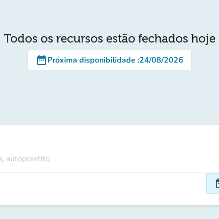
Todos os recursos estão fechados hoje
date_range
Próxima disponibilidade
:
24/08/2026
a, autoprestito
dat