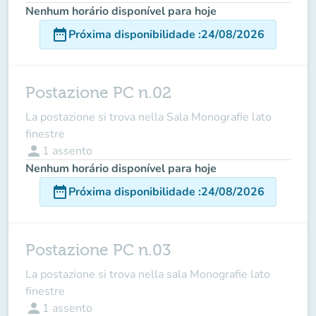
Nenhum horário disponível para hoje
date_range
Próxima disponibilidade
:
24/08/2026
Postazione PC n.02
La postazione si trova nella Sala Monografie lato
finestre
person
1
assento
Nenhum horário disponível para hoje
date_range
Próxima disponibilidade
:
24/08/2026
Postazione PC n.03
La postazione si trova nella sala Monografie lato
finestre
person
1
assento