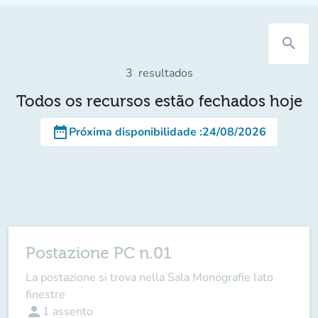
search
3
resultados
Todos os recursos estão fechados hoje
date_range
Próxima disponibilidade
:
24/08/2026
Postazione PC n.01
La postazione si trova nella Sala Monografie lato
finestre
person
1
assento