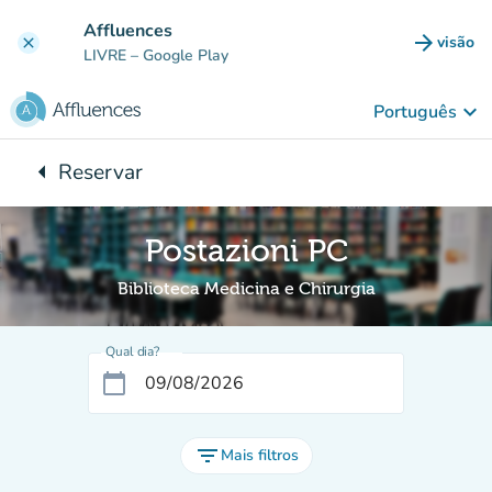
Ir para o conteúdo principal
Affluences
arrow_forward
visão
clear
(novo 
LIVRE
– Google Play
keyboard_arrow_down
Português
arrow_left
Reservar
Voltar para:
Postazioni PC
Biblioteca Medicina e Chirurgia
Qual dia?
calendar_today
filter_list
Mais filtros