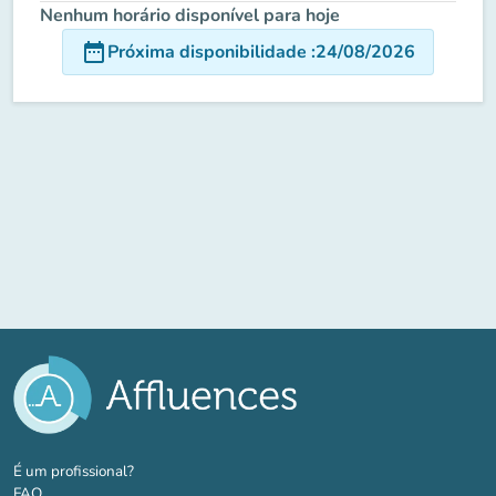
Nenhum horário disponível para hoje
date_range
Próxima disponibilidade
:
24/08/2026
(novo separador)
É um profissional?
FAQ