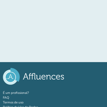
(novo separador)
É um profissional?
FAQ
Termos de uso