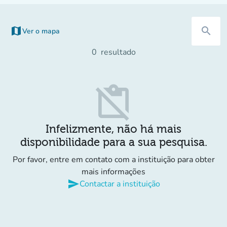
map
search
Ver o mapa
0
resultado
content_paste_off
Infelizmente, não há mais
disponibilidade para a sua pesquisa.
Por favor, entre em contato com a instituição para obter
mais informações
send
Contactar a instituição