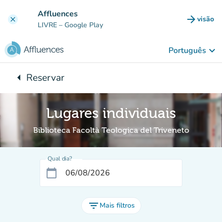
Ir para o conteúdo principal
Affluences
arrow_forward
visão
clear
(novo 
LIVRE
– Google Play
keyboard_arrow_down
Português
arrow_left
Reservar
Voltar para:
Lugares individuais
Biblioteca Facoltà Teologica del Triveneto
Qual dia?
calendar_today
filter_list
Mais filtros