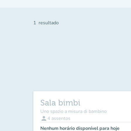
1
resultado
Sala bimbi
Uno spazio a misura di bambino
person
4
assentos
Nenhum horário disponível para hoje