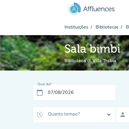
Ir para o conteúdo principal
Instituições
Bibliotecas
Bi
Sala bimbi
Biblioteca di Villa Trabia
Qual dia?
calendar_today
Quanto tempo?
history_toggle_off
expand_more
person