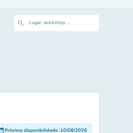
Lugar, workshop, ...
search
e_range
Próxima disponibilidade
:
10/08/2026