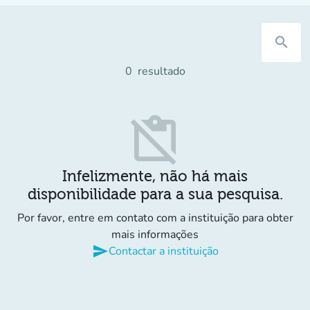
search
0
resultado
content_paste_off
Infelizmente, não há mais
disponibilidade para a sua pesquisa.
Por favor, entre em contato com a instituição para obter
mais informações
send
Contactar a instituição