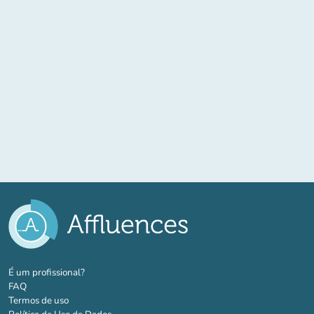
(novo separador)
É um profissional?
FAQ
Termos de uso