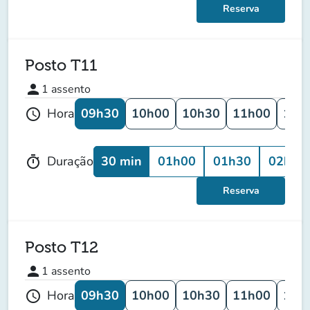
Reserva
Posto T11
person
1
assento
09h30
10h00
10h30
11h00
11h
Hora
schedule
30 min
01h00
01h30
02h00
Duração
timer
Reserva
Posto T12
person
1
assento
09h30
10h00
10h30
11h00
11h
Hora
schedule