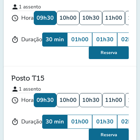
person
1
assento
09h30
10h00
10h30
11h00
11h
Hora
schedule
30 min
01h00
01h30
02h00
Duração
timer
Reserva
Posto T15
person
1
assento
09h30
10h00
10h30
11h00
11h
Hora
schedule
30 min
01h00
01h30
02h00
Duração
timer
Reserva