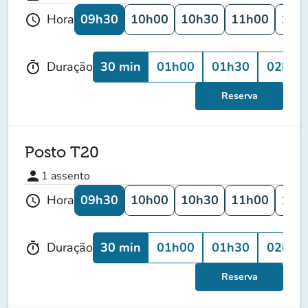
09h30
10h00
10h30
11h00
11h
Hora
schedule
30 min
01h00
01h30
02h00
Duração
timer
Reserva
Posto T20
person
1
assento
09h30
10h00
10h30
11h00
11h
Hora
schedule
30 min
01h00
01h30
02h00
Duração
timer
Reserva