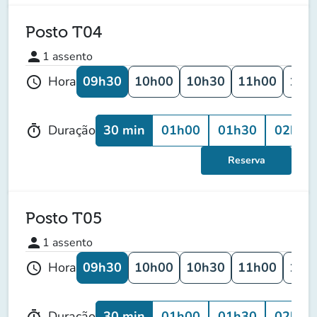
Posto T04
person
1
assento
09h30
10h00
10h30
11h00
11h
Hora
schedule
30 min
01h00
01h30
02h00
Duração
timer
Reserva
Posto T05
person
1
assento
09h30
10h00
10h30
11h00
11h
Hora
schedule
30 min
01h00
01h30
02h00
Duração
timer