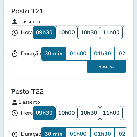
Posto T21
person
1
assento
09h30
10h00
10h30
11h00
11h
Hora
schedule
30 min
01h00
01h30
02h00
Duração
timer
Reserva
Posto T22
person
1
assento
09h30
10h00
10h30
11h00
11h
Hora
schedule
30 min
01h00
01h30
02h00
Duração
timer