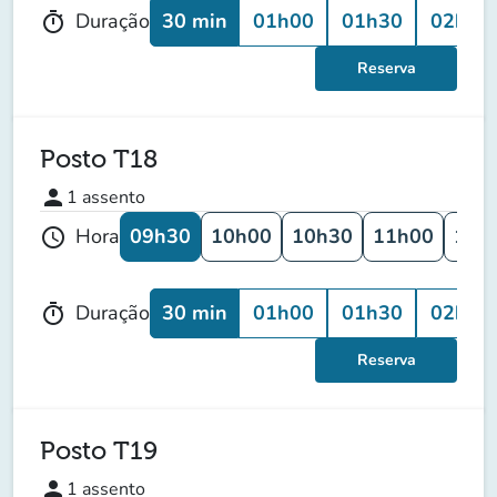
30 min
01h00
01h30
02h00
Duração
timer
Reserva
Posto T18
person
1
assento
09h30
10h00
10h30
11h00
11h
Hora
schedule
30 min
01h00
01h30
02h00
Duração
timer
Reserva
Posto T19
person
1
assento