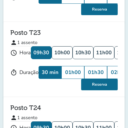
Reserva
Posto T23
person
1
assento
09h30
10h00
10h30
11h00
11h
Hora
schedule
30 min
01h00
01h30
02h00
Duração
timer
Reserva
Posto T24
person
1
assento
09h30
10h00
10h30
11h00
11h
Hora
schedule