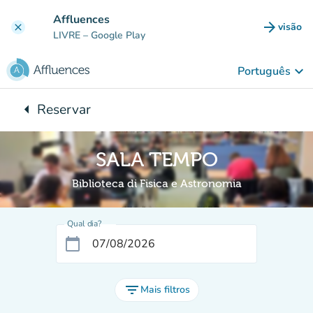
Ir para o conteúdo principal
Affluences
arrow_forward
visão
clear
(novo 
LIVRE
– Google Play
keyboard_arrow_down
Português
arrow_left
Reservar
Voltar para:
SALA TEMPO
Biblioteca di Fisica e Astronomia
Qual dia?
calendar_today
filter_list
Mais filtros