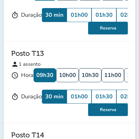
30 min
01h00
01h30
02h00
Duração
timer
Reserva
Posto T13
person
1
assento
09h30
10h00
10h30
11h00
11h
Hora
schedule
30 min
01h00
01h30
02h00
Duração
timer
Reserva
Posto T14