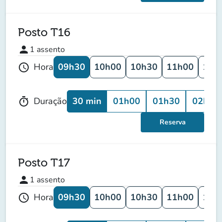
Posto T16
person
1
assento
09h30
10h00
10h30
11h00
11h
Hora
schedule
30 min
01h00
01h30
02h00
Duração
timer
Reserva
Posto T17
person
1
assento
09h30
10h00
10h30
11h00
11h
Hora
schedule