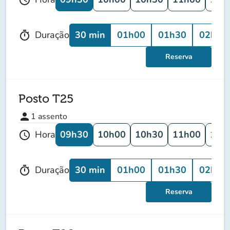
30 min
01h00
01h30
02h00
Duração
timer
Reserva
Posto T25
person
1
assento
09h30
10h00
10h30
11h00
11h
Hora
schedule
30 min
01h00
01h30
02h00
Duração
timer
Reserva