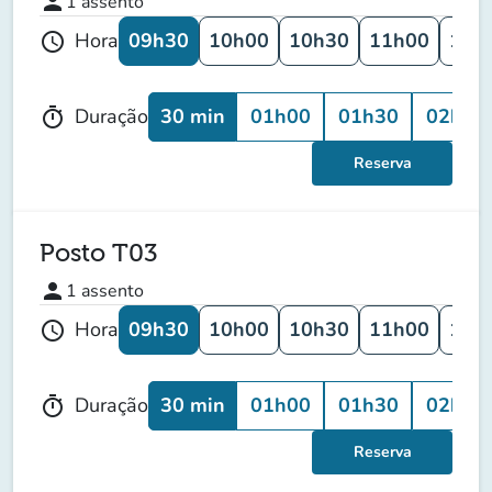
person
1
assento
09h30
10h00
10h30
11h00
11h
Hora
schedule
30 min
01h00
01h30
02h00
Duração
timer
Reserva
Posto T03
person
1
assento
09h30
10h00
10h30
11h00
11h
Hora
schedule
30 min
01h00
01h30
02h00
Duração
timer
Reserva