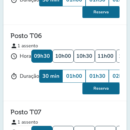
Reserva
Posto T06
person
1
assento
09h30
10h00
10h30
11h00
11h
Hora
schedule
30 min
01h00
01h30
02h00
Duração
timer
Reserva
Posto T07
person
1
assento