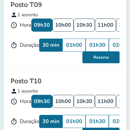
Posto T09
person
1
assento
09h30
10h00
10h30
11h00
11h
Hora
schedule
30 min
01h00
01h30
02h00
Duração
timer
Reserva
Posto T10
person
1
assento
09h30
10h00
10h30
11h00
11h
Hora
schedule
30 min
01h00
01h30
02h00
Duração
timer