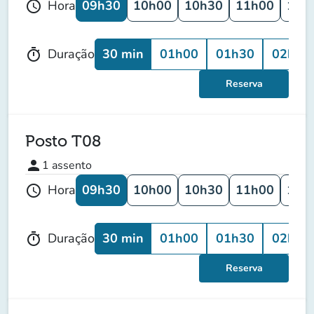
09h30
10h00
10h30
11h00
11h
Hora
schedule
30 min
01h00
01h30
02h00
Duração
timer
Reserva
Posto T08
person
1
assento
09h30
10h00
10h30
11h00
11h
Hora
schedule
30 min
01h00
01h30
02h00
Duração
timer
Reserva