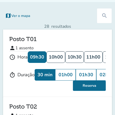
map
search
Ver o mapa
28
resultados
Posto T01
person
1
assento
09h30
10h00
10h30
11h00
11h
Hora
schedule
30 min
01h00
01h30
02h00
Duração
timer
Reserva
Posto T02