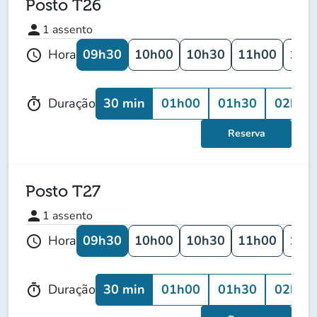
Posto T26
person
1
assento
09h30
10h00
10h30
11h00
11h
Hora
schedule
30 min
01h00
01h30
02h00
Duração
timer
Reserva
Posto T27
person
1
assento
09h30
10h00
10h30
11h00
11h
Hora
schedule
30 min
01h00
01h30
02h00
Duração
timer