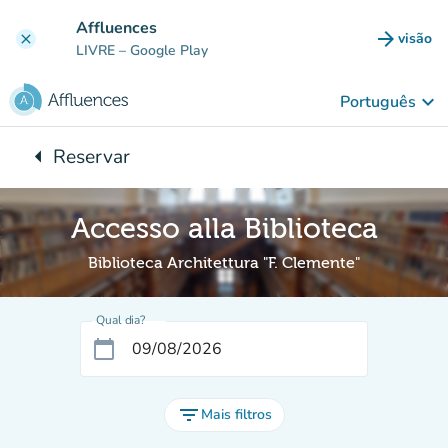
Ir para o conteúdo principal
Affluences
arrow_forward
visão
clear
(novo 
LIVRE
– Google Play
keyboard_arrow_down
Português
arrow_left
Reservar
Voltar para:
Accesso alla Biblioteca
Biblioteca Architettura "F. Clemente"
Qual dia?
calendar_today
filter_list
Mais filtros