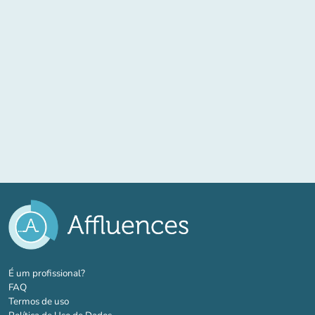
(novo separador)
É um profissional?
FAQ
Termos de uso