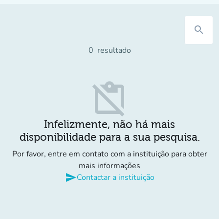
search
0
resultado
content_paste_off
Infelizmente, não há mais
disponibilidade para a sua pesquisa.
Por favor, entre em contato com a instituição para obter
mais informações
send
Contactar a instituição