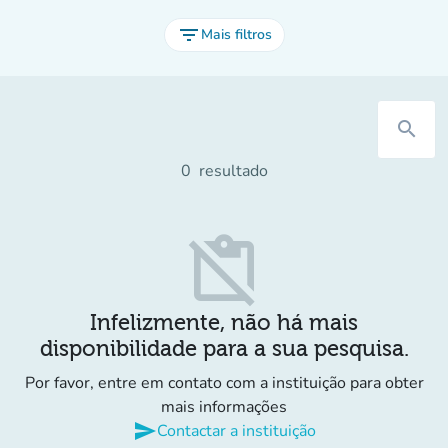
filter_list
Mais filtros
search
0
resultado
content_paste_off
Infelizmente, não há mais
disponibilidade para a sua pesquisa.
Por favor, entre em contato com a instituição para obter
mais informações
send
Contactar a instituição