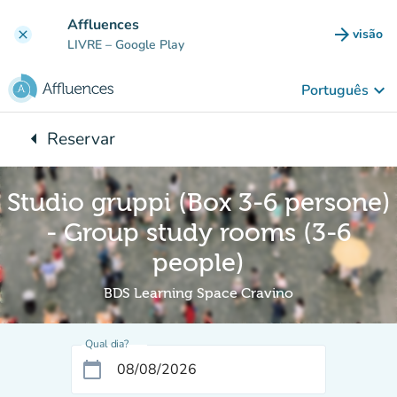
Ir para o conteúdo principal
Affluences
arrow_forward
visão
clear
(novo 
LIVRE
– Google Play
keyboard_arrow_down
Português
arrow_left
Reservar
Voltar para:
Studio gruppi (Box 3-6 persone)
- Group study rooms (3-6
people)
BDS Learning Space Cravino
Qual dia?
calendar_today