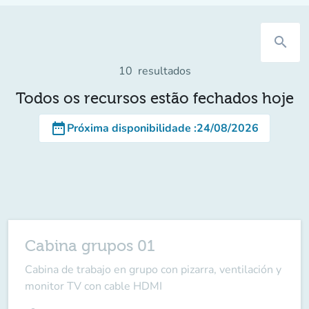
search
10
resultados
Todos os recursos estão fechados hoje
date_range
Próxima disponibilidade
:
24/08/2026
Cabina grupos 01
Cabina de trabajo en grupo con pizarra, ventilación y
monitor TV con cable HDMI