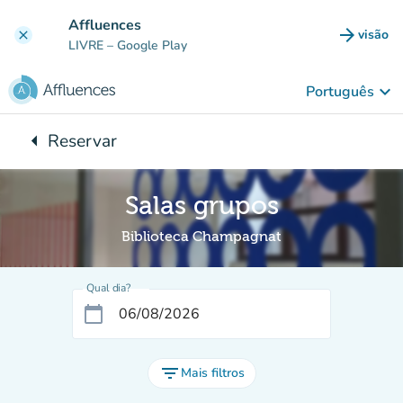
Ir para o conteúdo principal
Affluences
arrow_forward
visão
clear
(novo 
LIVRE
– Google Play
keyboard_arrow_down
Português
arrow_left
Reservar
Voltar para:
Salas grupos
Biblioteca Champagnat
Qual dia?
calendar_today
filter_list
Mais filtros