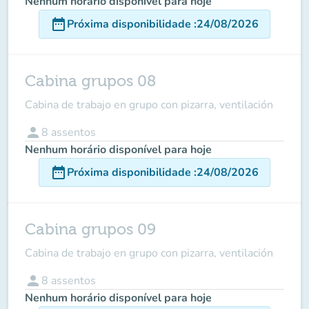
Nenhum horário disponível para hoje
date_range
Próxima disponibilidade
:
24/08/2026
Cabina grupos 08
Cabina de trabajo en grupo con pizarra, ventilación
person
8
assentos
Nenhum horário disponível para hoje
date_range
Próxima disponibilidade
:
24/08/2026
Cabina grupos 09
Cabina de trabajo en grupo con pizarra, ventilación
person
8
assentos
Nenhum horário disponível para hoje