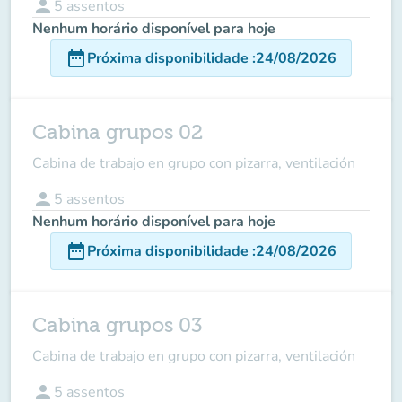
person
5
assentos
Nenhum horário disponível para hoje
date_range
Próxima disponibilidade
:
24/08/2026
Cabina grupos 02
Cabina de trabajo en grupo con pizarra, ventilación
person
5
assentos
Nenhum horário disponível para hoje
date_range
Próxima disponibilidade
:
24/08/2026
Cabina grupos 03
Cabina de trabajo en grupo con pizarra, ventilación
person
5
assentos