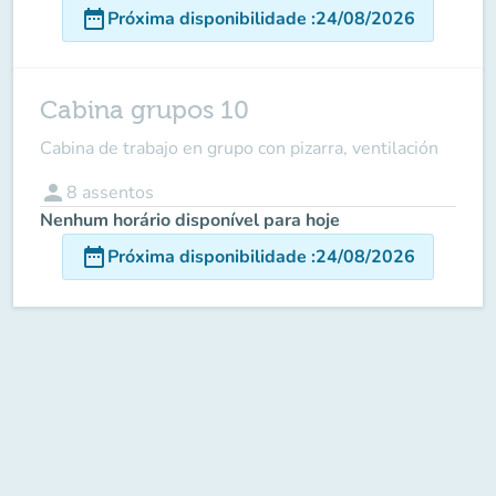
date_range
Próxima disponibilidade
:
24/08/2026
Cabina grupos 10
Cabina de trabajo en grupo con pizarra, ventilación
person
8
assentos
Nenhum horário disponível para hoje
date_range
Próxima disponibilidade
:
24/08/2026