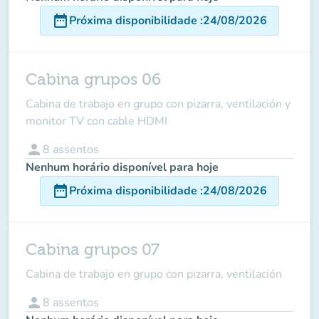
date_range
Próxima disponibilidade
:
24/08/2026
Cabina grupos 06
Cabina de trabajo en grupo con pizarra, ventilación y
monitor TV con cable HDMI
person
8
assentos
Nenhum horário disponível para hoje
date_range
Próxima disponibilidade
:
24/08/2026
Cabina grupos 07
Cabina de trabajo en grupo con pizarra, ventilación
person
8
assentos