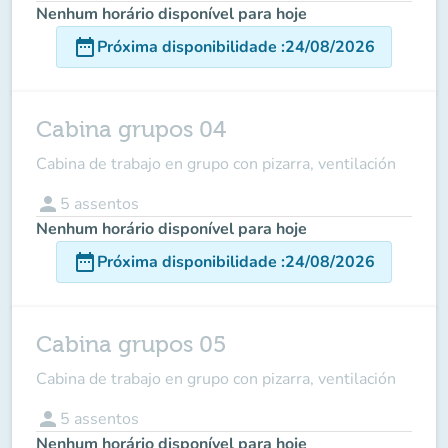
Nenhum horário disponível para hoje
date_range
Próxima disponibilidade
:
24/08/2026
Cabina grupos 04
Cabina de trabajo en grupo con pizarra, ventilación
person
5
assentos
Nenhum horário disponível para hoje
date_range
Próxima disponibilidade
:
24/08/2026
Cabina grupos 05
Cabina de trabajo en grupo con pizarra, ventilación
person
5
assentos
Nenhum horário disponível para hoje