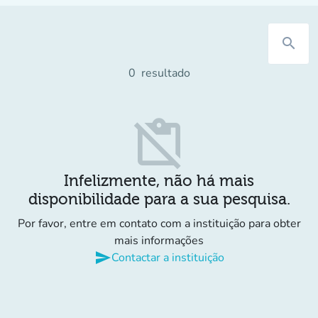
search
0
resultado
content_paste_off
Infelizmente, não há mais
disponibilidade para a sua pesquisa.
Por favor, entre em contato com a instituição para obter
mais informações
send
Contactar a instituição