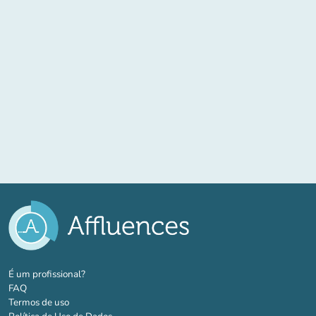
(novo separador)
É um profissional?
FAQ
Termos de uso