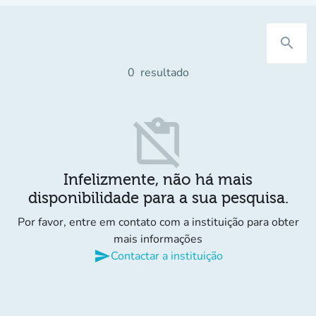
search
0
resultado
content_paste_off
Infelizmente, não há mais
disponibilidade para a sua pesquisa.
Por favor, entre em contato com a instituição para obter
mais informações
send
Contactar a instituição