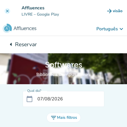
Ir para o conteúdo principal
Affluences
arrow_forward
visão
clear
(novo 
LIVRE
– Google Play
keyboard_arrow_down
Português
arrow_left
Reservar
Voltar para:
Softwares
Biblioteca Campus Rimini
Qual dia?
calendar_today
filter_list
Mais filtros