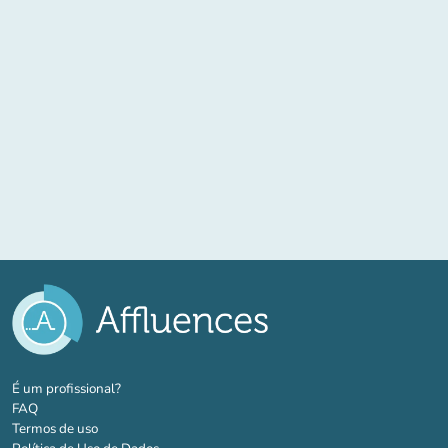
(novo separador)
É um profissional?
FAQ
Termos de uso