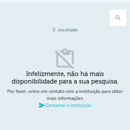
search
0
resultado
content_paste_off
Infelizmente, não há mais
disponibilidade para a sua pesquisa.
Por favor, entre em contato com a instituição para obter
mais informações
send
Contactar a instituição