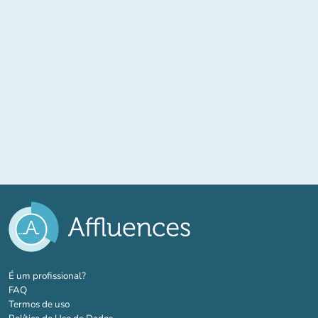
(novo separador)
É um profissional?
FAQ
Termos de uso