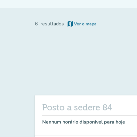
map
6
resultados
Ver o mapa
(novo separador)
Posto a sedere 84
Nenhum horário disponível para hoje