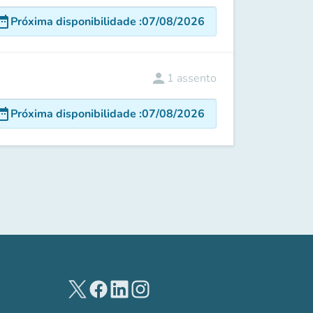
e_range
Próxima disponibilidade
:
07/08/2026
person
1
assento
e_range
Próxima disponibilidade
:
07/08/2026
(novo separador)
(novo separador)
(novo separador)
(novo separador)