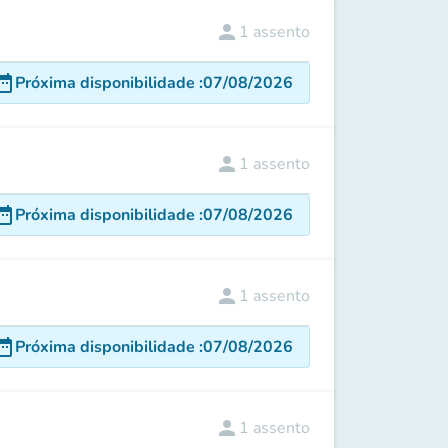
person
1
assento
e_range
Próxima disponibilidade
:
07/08/2026
person
1
assento
e_range
Próxima disponibilidade
:
07/08/2026
person
1
assento
e_range
Próxima disponibilidade
:
07/08/2026
person
1
assento