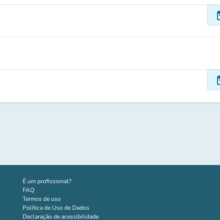
dat
dat
(novo separador)
É um profissional?
FAQ
Termos de uso
Política de Uso de Dados
Declaração de acessibilidade