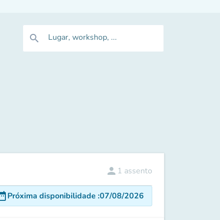
Lugar, workshop, ...
search
person
1
assento
e_range
Próxima disponibilidade
:
07/08/2026