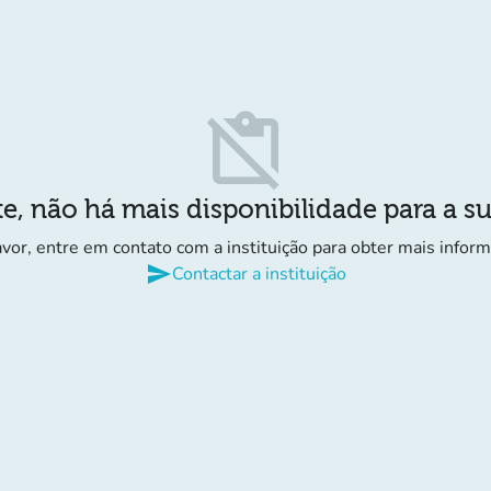
content_paste_off
e, não há mais disponibilidade para a s
avor, entre em contato com a instituição para obter mais infor
send
Contactar a instituição