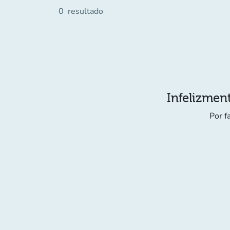
0
resultado
Infelizment
Por f