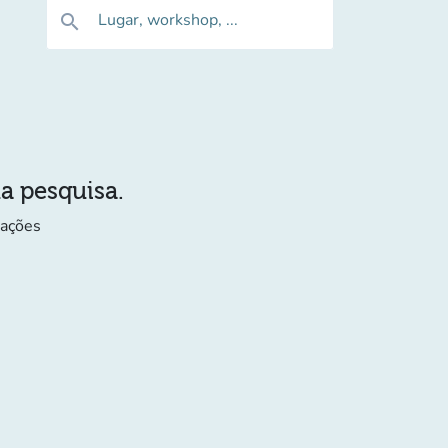
Lugar, workshop, ...
search
ua pesquisa.
mações