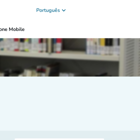
keyboard_arrow_down
Português
one Mobile