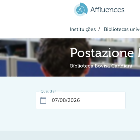
Ir para o conteúdo principal
Instituições
Bibliotecas univ
Postazione 
Biblioteca Bovisa Candiani
Qual dia?
calendar_today