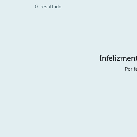
0
resultado
Infelizment
Por f