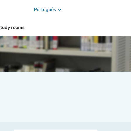
keyboard_arrow_down
Português
study rooms