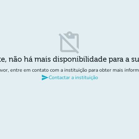
content_paste_off
e, não há mais disponibilidade para a s
avor, entre em contato com a instituição para obter mais infor
send
Contactar a instituição