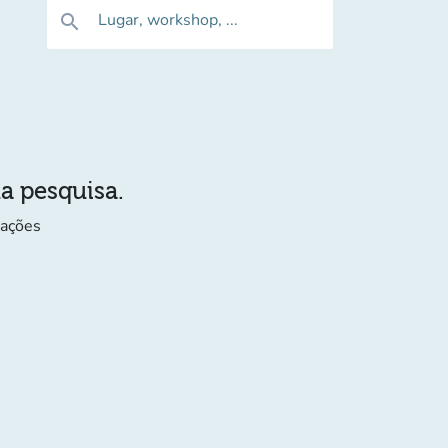
Lugar, workshop, ...
search
ua pesquisa.
mações