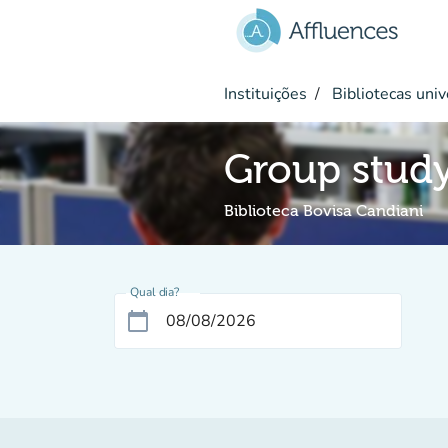
Ir para o conteúdo principal
Instituições
Bibliotecas univ
Group stud
Biblioteca Bovisa Candiani
Qual dia?
calendar_today