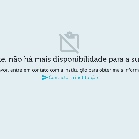
content_paste_off
e, não há mais disponibilidade para a s
avor, entre em contato com a instituição para obter mais infor
send
Contactar a instituição