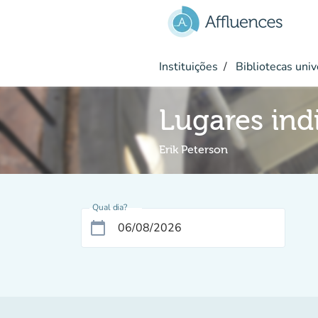
Ir para o conteúdo principal
Instituições
Bibliotecas univ
Lugares ind
Erik Peterson
Qual dia?
calendar_today