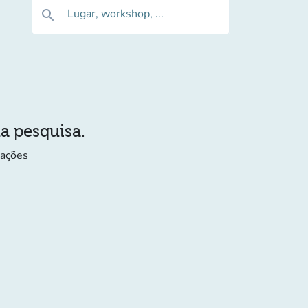
Lugar, workshop, ...
search
ua pesquisa.
mações