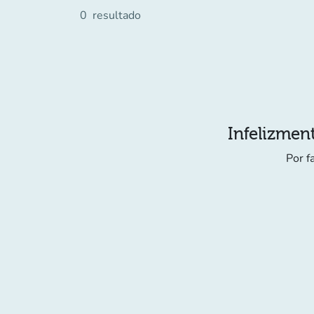
0
resultado
Infelizment
Por f