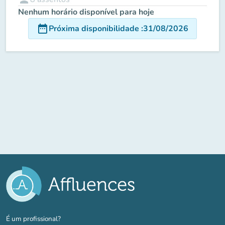
Nenhum horário disponível para hoje
date_range
Próxima disponibilidade
:
31/08/2026
(novo separador)
É um profissional?