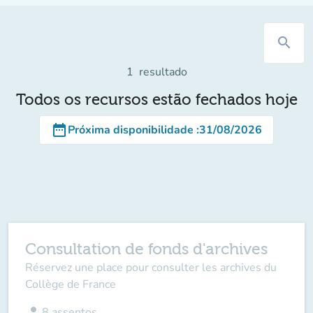
search
1
resultado
Todos os recursos estão fechados hoje
date_range
Próxima disponibilidade
:
31/08/2026
Consultation de fonds d'archives
Réservez une place pour consulter les archives du
Collège de France
person
8
assentos