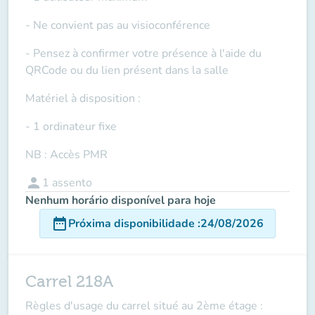
- Ne convient pas au visioconférence
- Pensez à confirmer votre présence à l'aide du
QRCode ou du lien présent dans la salle
Matériel à disposition :
- 1 ordinateur fixe
NB : Accès PMR
person
1
assento
Nenhum horário disponível para hoje
date_range
Próxima disponibilidade
:
24/08/2026
Carrel 218A
Règles d'usage du carrel situé au 2ème étage :