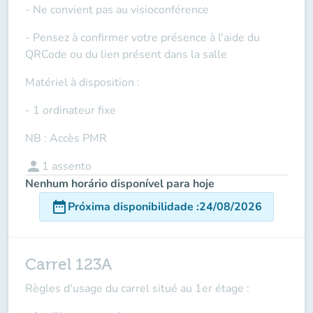
- Ne convient pas au visioconférence
- Pensez à confirmer votre présence à l'aide du
QRCode ou du lien présent dans la salle
Matériel à disposition :
- 1 ordinateur fixe
NB : Accès PMR
person
1
assento
Nenhum horário disponível para hoje
date_range
Próxima disponibilidade
:
24/08/2026
Carrel 123A
Règles d'usage du carrel situé au 1er étage :