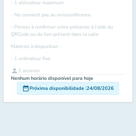
- 1 utilisateur maximum
- Ne convient pas au visioconférence
- Pensez à confirmer votre présence à l'aide du
QRCode ou du lien présent dans la salle
Matériel à disposition :
- 1 ordinateur fixe
person
1
assento
Nenhum horário disponível para hoje
date_range
Próxima disponibilidade
:
24/08/2026