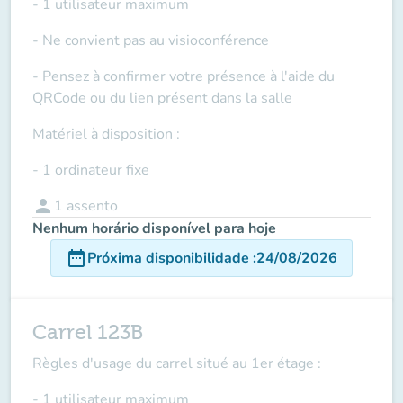
- 1 utilisateur maximum
- Ne convient pas au visioconférence
- Pensez à confirmer votre présence à l'aide du
QRCode ou du lien présent dans la salle
Matériel à disposition :
- 1 ordinateur fixe
person
1
assento
Nenhum horário disponível para hoje
date_range
Próxima disponibilidade
:
24/08/2026
Carrel 123B
Règles d'usage du carrel situé au 1er étage :
- 1 utilisateur maximum