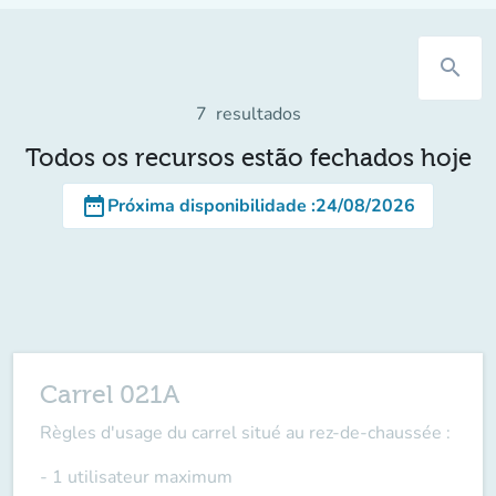
search
7
resultados
Todos os recursos estão fechados hoje
date_range
Próxima disponibilidade
:
24/08/2026
Carrel 021A
Règles d'usage du carrel situé au rez-de-chaussée :
- 1 utilisateur maximum