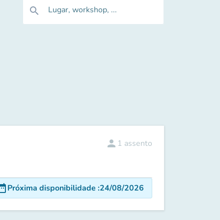
Lugar, workshop, ...
search
person
1
assento
e_range
Próxima disponibilidade
:
24/08/2026