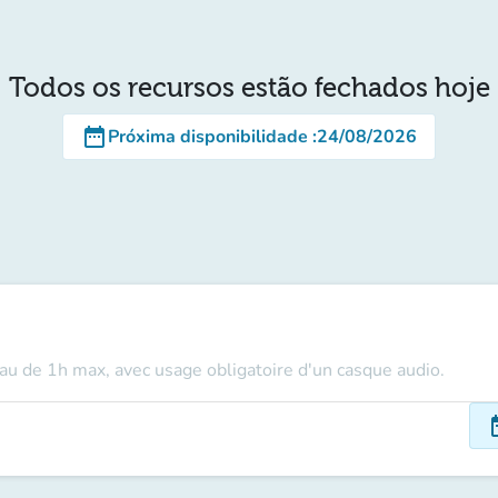
Todos os recursos estão fechados hoje
date_range
Próxima disponibilidade
:
24/08/2026
au de 1h max, avec usage obligatoire d'un casque audio.
dat