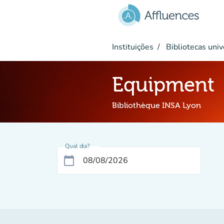
Ir para o conteúdo principal
Instituições
Bibliotecas univ
Equipment
Bibliothèque INSA Lyon
Qual dia?
calendar_today