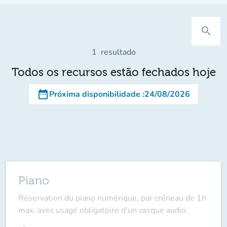
search
1
resultado
Todos os recursos estão fechados hoje
date_range
Próxima disponibilidade
:
24/08/2026
Piano
Réservation du piano numérique, par créneau de 1h
max, avec usage obligatoire d'un casque audio.