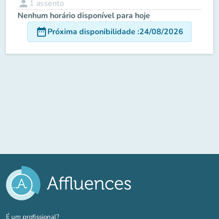
person
1
assento
Nenhum horário disponível para hoje
date_range
Próxima disponibilidade
:
24/08/2026
(novo separador)
É um profissional?