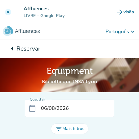
Ir para o conteúdo principal
Affluences
arrow_forward
visão
clear
(novo 
LIVRE
– Google Play
keyboard_arrow_down
Português
arrow_left
Reservar
Voltar para:
Equipment
Bibliothèque INSA Lyon
Qual dia?
calendar_today
filter_list
Mais filtros