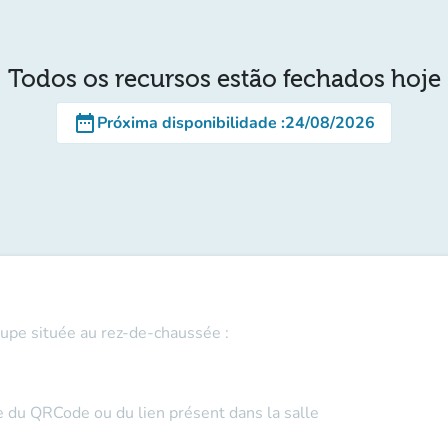
Todos os recursos estão fechados hoje
date_range
Próxima disponibilidade
:
24/08/2026
oupe située au rez-de-chaussée :
de du QRCode ou du lien présent dans la salle