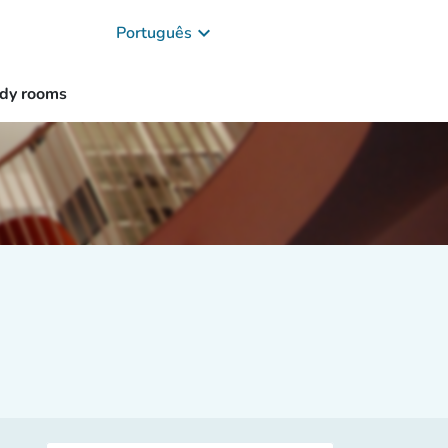
keyboard_arrow_down
Português
udy rooms