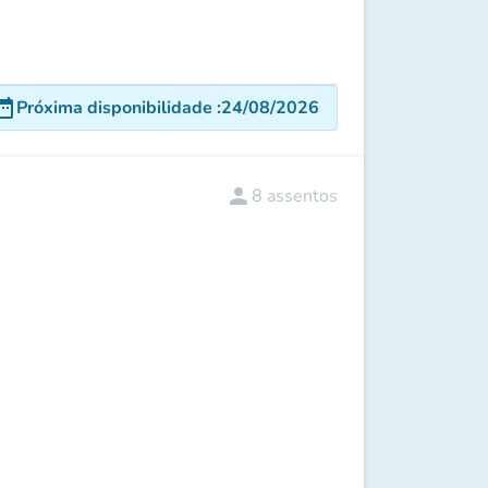
e_range
Próxima disponibilidade
:
24/08/2026
person
8
assentos