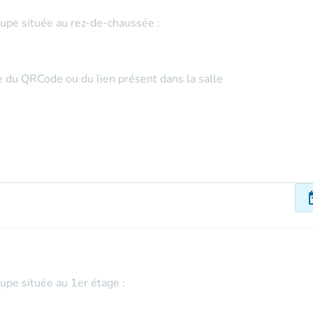
oupe située au rez-de-chaussée :
de du QRCode ou du lien présent dans la salle
dat
oupe située au 1er étage :