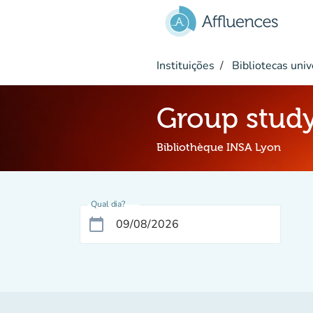
Ir para o conteúdo principal
Instituições
Bibliotecas univ
Group stud
Bibliothèque INSA Lyon
Qual dia?
calendar_today