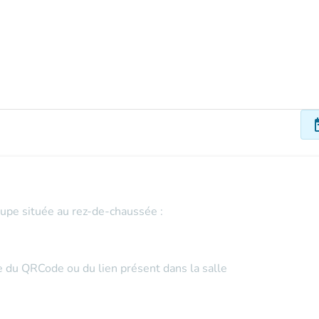
dat
oupe située au rez-de-chaussée :
de du QRCode ou du lien présent dans la salle