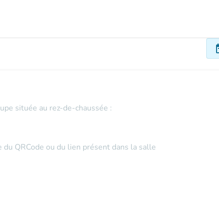
dat
oupe située au rez-de-chaussée :
de du QRCode ou du lien présent dans la salle