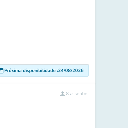
e_range
Próxima disponibilidade
:
24/08/2026
person
8
assentos