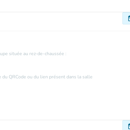
dat
oupe située au rez-de-chaussée :
de du QRCode ou du lien présent dans la salle
dat