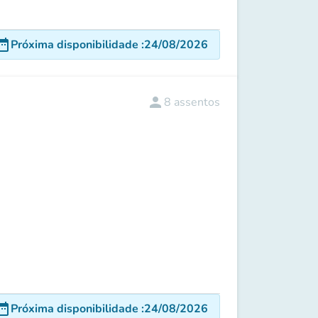
e_range
Próxima disponibilidade
:
24/08/2026
person
8
assentos
e_range
Próxima disponibilidade
:
24/08/2026