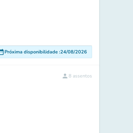
e_range
Próxima disponibilidade
:
24/08/2026
person
8
assentos