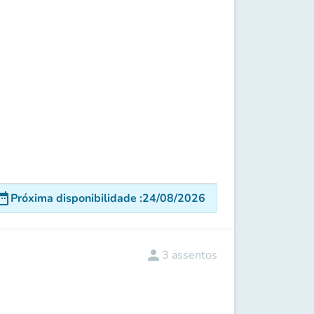
e_range
Próxima disponibilidade
:
24/08/2026
person
3
assentos