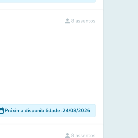
person
8
assentos
e_range
Próxima disponibilidade
:
24/08/2026
person
8
assentos