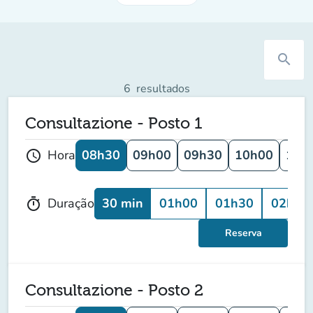
search
6
resultados
Consultazione - Posto 1
08h30
09h00
09h30
10h00
10h
Hora
schedule
30 min
01h00
01h30
02h00
Duração
timer
Reserva
Consultazione - Posto 2