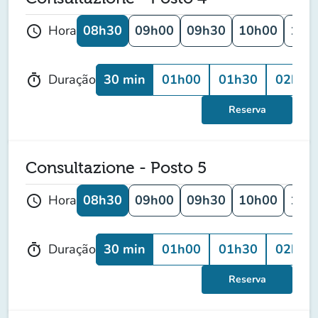
08h30
09h00
09h30
10h00
10h
Hora
schedule
30 min
01h00
01h30
02h00
Duração
timer
Reserva
Consultazione - Posto 5
08h30
09h00
09h30
10h00
10h
Hora
schedule
30 min
01h00
01h30
02h00
Duração
timer
Reserva