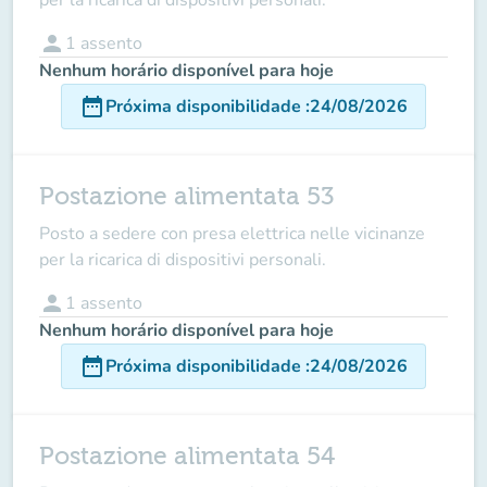
person
1
assento
Nenhum horário disponível para hoje
date_range
Próxima disponibilidade
:
24/08/2026
Postazione alimentata 53
Posto a sedere con presa elettrica nelle vicinanze
per la ricarica di dispositivi personali.
person
1
assento
Nenhum horário disponível para hoje
date_range
Próxima disponibilidade
:
24/08/2026
Postazione alimentata 54