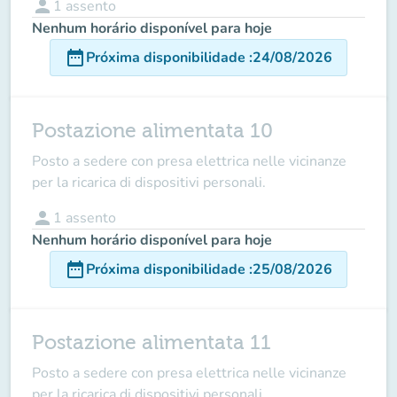
person
1
assento
Nenhum horário disponível para hoje
date_range
Próxima disponibilidade
:
24/08/2026
Postazione alimentata 10
Posto a sedere con presa elettrica nelle vicinanze
per la ricarica di dispositivi personali.
person
1
assento
Nenhum horário disponível para hoje
date_range
Próxima disponibilidade
:
25/08/2026
Postazione alimentata 11
Posto a sedere con presa elettrica nelle vicinanze
per la ricarica di dispositivi personali.