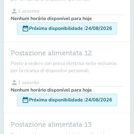
person
1
assento
Nenhum horário disponível para hoje
date_range
Próxima disponibilidade
:
24/08/2026
Postazione alimentata 12
Posto a sedere con presa elettrica nelle vicinanze
per la ricarica di dispositivi personali.
person
1
assento
Nenhum horário disponível para hoje
date_range
Próxima disponibilidade
:
24/08/2026
Postazione alimentata 13