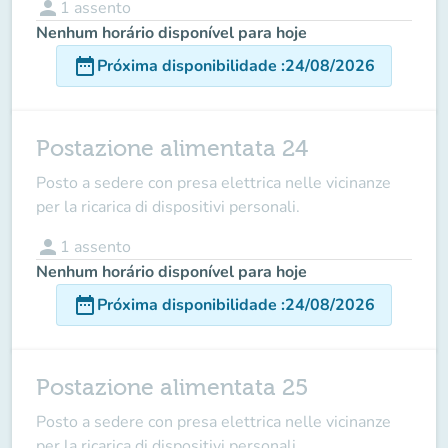
person
1
assento
Nenhum horário disponível para hoje
date_range
Próxima disponibilidade
:
24/08/2026
Postazione alimentata 24
Posto a sedere con presa elettrica nelle vicinanze
per la ricarica di dispositivi personali.
person
1
assento
Nenhum horário disponível para hoje
date_range
Próxima disponibilidade
:
24/08/2026
Postazione alimentata 25
Posto a sedere con presa elettrica nelle vicinanze
per la ricarica di dispositivi personali.