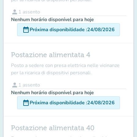
person
1
assento
Nenhum horário disponível para hoje
date_range
Próxima disponibilidade
:
24/08/2026
Postazione alimentata 4
Posto a sedere con presa elettrica nelle vicinanze
per la ricarica di dispositivi personali.
person
1
assento
Nenhum horário disponível para hoje
date_range
Próxima disponibilidade
:
24/08/2026
Postazione alimentata 40