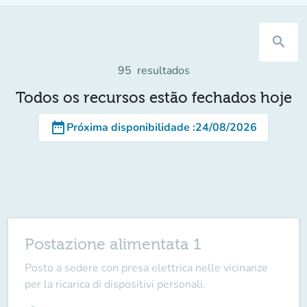
search
95
resultados
Todos os recursos estão fechados hoje
date_range
Próxima disponibilidade
:
24/08/2026
Postazione alimentata 1
Posto a sedere con presa elettrica nelle vicinanze
per la ricarica di dispositivi personali.