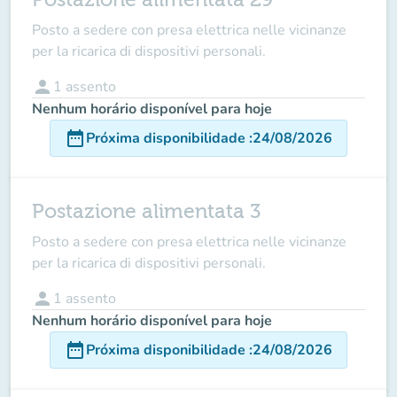
Posto a sedere con presa elettrica nelle vicinanze
per la ricarica di dispositivi personali.
person
1
assento
Nenhum horário disponível para hoje
date_range
Próxima disponibilidade
:
24/08/2026
Postazione alimentata 3
Posto a sedere con presa elettrica nelle vicinanze
per la ricarica di dispositivi personali.
person
1
assento
Nenhum horário disponível para hoje
date_range
Próxima disponibilidade
:
24/08/2026