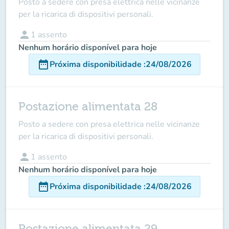
Posto a sedere con presa elettrica nelle vicinanze
per la ricarica di dispositivi personali.
person
1
assento
Nenhum horário disponível para hoje
date_range
Próxima disponibilidade
:
24/08/2026
Postazione alimentata 28
Posto a sedere con presa elettrica nelle vicinanze
per la ricarica di dispositivi personali.
person
1
assento
Nenhum horário disponível para hoje
date_range
Próxima disponibilidade
:
24/08/2026
Postazione alimentata 29