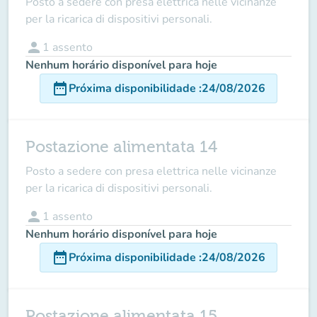
Posto a sedere con presa elettrica nelle vicinanze
per la ricarica di dispositivi personali.
person
1
assento
Nenhum horário disponível para hoje
date_range
Próxima disponibilidade
:
24/08/2026
Postazione alimentata 14
Posto a sedere con presa elettrica nelle vicinanze
per la ricarica di dispositivi personali.
person
1
assento
Nenhum horário disponível para hoje
date_range
Próxima disponibilidade
:
24/08/2026
Postazione alimentata 15