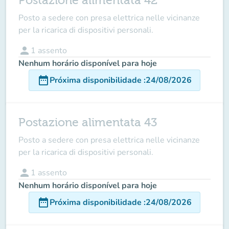
Postazione alimentata 42
Posto a sedere con presa elettrica nelle vicinanze
per la ricarica di dispositivi personali.
person
1
assento
Nenhum horário disponível para hoje
date_range
Próxima disponibilidade
:
24/08/2026
Postazione alimentata 43
Posto a sedere con presa elettrica nelle vicinanze
per la ricarica di dispositivi personali.
person
1
assento
Nenhum horário disponível para hoje
date_range
Próxima disponibilidade
:
24/08/2026