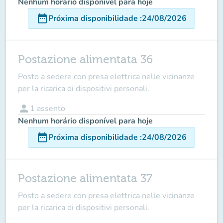
Nenhum horário disponível para hoje
date_range
Próxima disponibilidade
:
24/08/2026
Postazione alimentata 36
Posto a sedere con presa elettrica nelle vicinanze
per la ricarica di dispositivi personali.
person
1
assento
Nenhum horário disponível para hoje
date_range
Próxima disponibilidade
:
24/08/2026
Postazione alimentata 37
Posto a sedere con presa elettrica nelle vicinanze
per la ricarica di dispositivi personali.