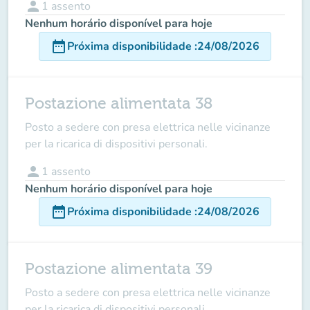
person
1
assento
Nenhum horário disponível para hoje
date_range
Próxima disponibilidade
:
24/08/2026
Postazione alimentata 38
Posto a sedere con presa elettrica nelle vicinanze
per la ricarica di dispositivi personali.
person
1
assento
Nenhum horário disponível para hoje
date_range
Próxima disponibilidade
:
24/08/2026
Postazione alimentata 39
Posto a sedere con presa elettrica nelle vicinanze
per la ricarica di dispositivi personali.