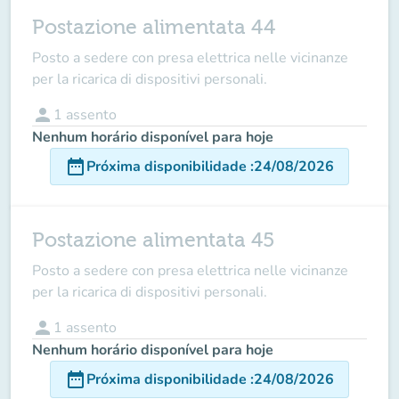
Postazione alimentata 44
Posto a sedere con presa elettrica nelle vicinanze
per la ricarica di dispositivi personali.
person
1
assento
Nenhum horário disponível para hoje
date_range
Próxima disponibilidade
:
24/08/2026
Postazione alimentata 45
Posto a sedere con presa elettrica nelle vicinanze
per la ricarica di dispositivi personali.
person
1
assento
Nenhum horário disponível para hoje
date_range
Próxima disponibilidade
:
24/08/2026