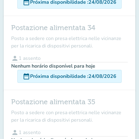
date_range
Próxima disponibilidade
:
24/08/2026
Postazione alimentata 34
Posto a sedere con presa elettrica nelle vicinanze
per la ricarica di dispositivi personali.
person
1
assento
Nenhum horário disponível para hoje
date_range
Próxima disponibilidade
:
24/08/2026
Postazione alimentata 35
Posto a sedere con presa elettrica nelle vicinanze
per la ricarica di dispositivi personali.
person
1
assento