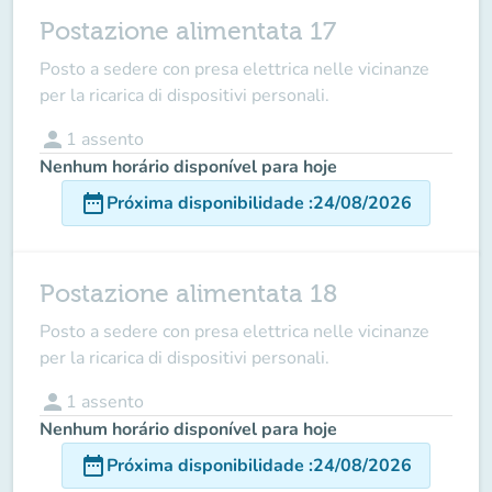
Postazione alimentata 17
Posto a sedere con presa elettrica nelle vicinanze
per la ricarica di dispositivi personali.
person
1
assento
Nenhum horário disponível para hoje
date_range
Próxima disponibilidade
:
24/08/2026
Postazione alimentata 18
Posto a sedere con presa elettrica nelle vicinanze
per la ricarica di dispositivi personali.
person
1
assento
Nenhum horário disponível para hoje
date_range
Próxima disponibilidade
:
24/08/2026