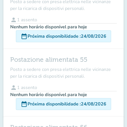
Posto a sedere con presa elettrica nelle vicinanze
per la ricarica di dispositivi personali.
person
1
assento
Nenhum horário disponível para hoje
date_range
Próxima disponibilidade
:
24/08/2026
Postazione alimentata 55
Posto a sedere con presa elettrica nelle vicinanze
per la ricarica di dispositivi personali.
person
1
assento
Nenhum horário disponível para hoje
date_range
Próxima disponibilidade
:
24/08/2026