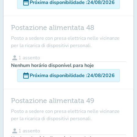
date_range
Próxima disponibilidade
:
24/08/2026
Postazione alimentata 48
Posto a sedere con presa elettrica nelle vicinanze
per la ricarica di dispositivi personali.
person
1
assento
Nenhum horário disponível para hoje
date_range
Próxima disponibilidade
:
24/08/2026
Postazione alimentata 49
Posto a sedere con presa elettrica nelle vicinanze
per la ricarica di dispositivi personali.
person
1
assento