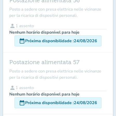
Postazione alimentata 56
Posto a sedere con presa elettrica nelle vicinanze
per la ricarica di dispositivi personali.
person
1
assento
Nenhum horário disponível para hoje
date_range
Próxima disponibilidade
:
24/08/2026
Postazione alimentata 57
Posto a sedere con presa elettrica nelle vicinanze
per la ricarica di dispositivi personali.
person
1
assento
Nenhum horário disponível para hoje
date_range
Próxima disponibilidade
:
24/08/2026