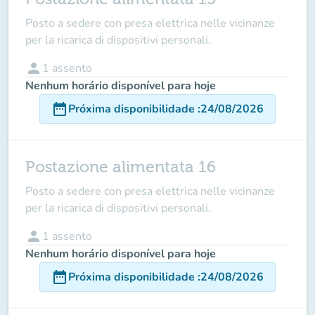
Posto a sedere con presa elettrica nelle vicinanze
per la ricarica di dispositivi personali.
person
1
assento
Nenhum horário disponível para hoje
date_range
Próxima disponibilidade
:
24/08/2026
Postazione alimentata 16
Posto a sedere con presa elettrica nelle vicinanze
per la ricarica di dispositivi personali.
person
1
assento
Nenhum horário disponível para hoje
date_range
Próxima disponibilidade
:
24/08/2026