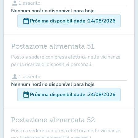
person
1
assento
Nenhum horário disponível para hoje
date_range
Próxima disponibilidade
:
24/08/2026
Postazione alimentata 51
Posto a sedere con presa elettrica nelle vicinanze
per la ricarica di dispositivi personali.
person
1
assento
Nenhum horário disponível para hoje
date_range
Próxima disponibilidade
:
24/08/2026
Postazione alimentata 52
Posto a sedere con presa elettrica nelle vicinanze
per la ricarica di dispositivi personali.