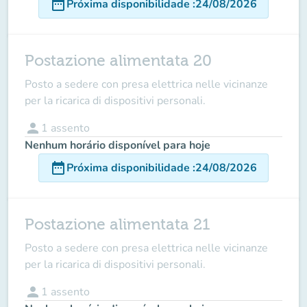
date_range
Próxima disponibilidade
:
24/08/2026
Postazione alimentata 20
Posto a sedere con presa elettrica nelle vicinanze
per la ricarica di dispositivi personali.
person
1
assento
Nenhum horário disponível para hoje
date_range
Próxima disponibilidade
:
24/08/2026
Postazione alimentata 21
Posto a sedere con presa elettrica nelle vicinanze
per la ricarica di dispositivi personali.
person
1
assento