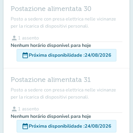
Postazione alimentata 30
Posto a sedere con presa elettrica nelle vicinanze
per la ricarica di dispositivi personali.
person
1
assento
Nenhum horário disponível para hoje
date_range
Próxima disponibilidade
:
24/08/2026
Postazione alimentata 31
Posto a sedere con presa elettrica nelle vicinanze
per la ricarica di dispositivi personali.
person
1
assento
Nenhum horário disponível para hoje
date_range
Próxima disponibilidade
:
24/08/2026