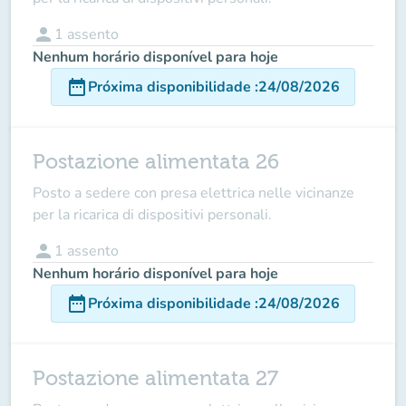
person
1
assento
Nenhum horário disponível para hoje
date_range
Próxima disponibilidade
:
24/08/2026
Postazione alimentata 26
Posto a sedere con presa elettrica nelle vicinanze
per la ricarica di dispositivi personali.
person
1
assento
Nenhum horário disponível para hoje
date_range
Próxima disponibilidade
:
24/08/2026
Postazione alimentata 27