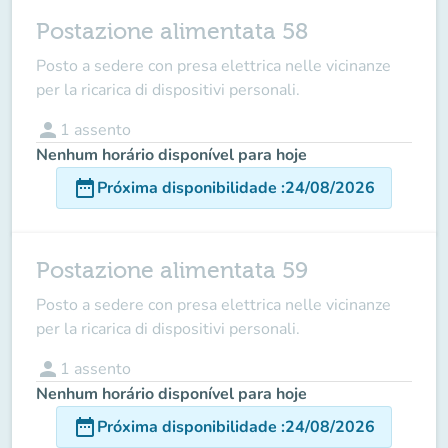
Postazione alimentata 58
Posto a sedere con presa elettrica nelle vicinanze
per la ricarica di dispositivi personali.
person
1
assento
Nenhum horário disponível para hoje
date_range
Próxima disponibilidade
:
24/08/2026
Postazione alimentata 59
Posto a sedere con presa elettrica nelle vicinanze
per la ricarica di dispositivi personali.
person
1
assento
Nenhum horário disponível para hoje
date_range
Próxima disponibilidade
:
24/08/2026