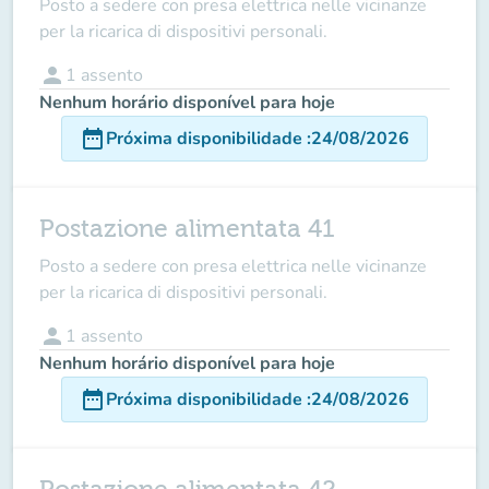
Posto a sedere con presa elettrica nelle vicinanze
per la ricarica di dispositivi personali.
person
1
assento
Nenhum horário disponível para hoje
date_range
Próxima disponibilidade
:
24/08/2026
Postazione alimentata 41
Posto a sedere con presa elettrica nelle vicinanze
per la ricarica di dispositivi personali.
person
1
assento
Nenhum horário disponível para hoje
date_range
Próxima disponibilidade
:
24/08/2026