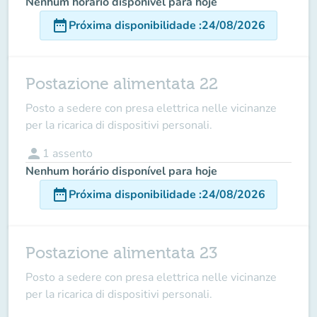
Nenhum horário disponível para hoje
date_range
Próxima disponibilidade
:
24/08/2026
Postazione alimentata 22
Posto a sedere con presa elettrica nelle vicinanze
per la ricarica di dispositivi personali.
person
1
assento
Nenhum horário disponível para hoje
date_range
Próxima disponibilidade
:
24/08/2026
Postazione alimentata 23
Posto a sedere con presa elettrica nelle vicinanze
per la ricarica di dispositivi personali.