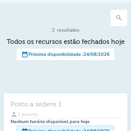
search
2
resultados
Todos os recursos estão fechados hoje
date_range
Próxima disponibilidade
:
24/08/2026
Posto a sedere 1
person
1
assento
Nenhum horário disponível para hoje