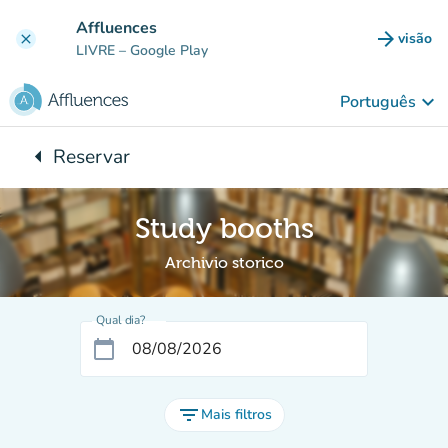
Ir para o conteúdo principal
Affluences
arrow_forward
visão
clear
(novo 
LIVRE
– Google Play
keyboard_arrow_down
Português
arrow_left
Reservar
Voltar para:
Study booths
Archivio storico
Qual dia?
calendar_today
filter_list
Mais filtros