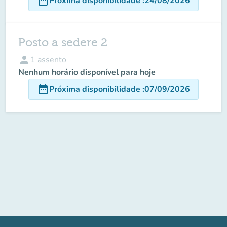
date_range
Próxima disponibilidade
:
24/08/2026
Posto a sedere 2
person
1
assento
Nenhum horário disponível para hoje
date_range
Próxima disponibilidade
:
07/09/2026