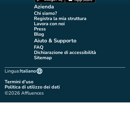
Azienda
Chi siamo?
(nuova scheda)
Registra la mia struttura
(nuova scheda)
Lavora con noi
(nuova scheda)
Press
(nuova scheda)
Blog
(nuova scheda)
Aiuto & Supporto
FAQ
(nuova scheda)
Dichiarazione di accessibilità
(nuova scheda)
Sitemap
(nuova scheda)
language
Lingua:
Italiano
Termini d'uso
(nuova scheda)
Politica di utilizzo dei dati
(nuova scheda)
©2026 Affluences