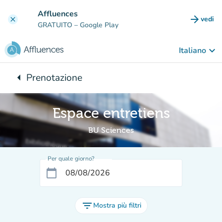
Vai al contenuto principale
Affluences
arrow_forward
vedi
clear
(nuova
GRATUITO
– Google Play
keyboard_arrow_down
Italiano
arrow_left
Prenotazione
Torna a:
Espace entretiens
BU Sciences
Per quale giorno?
calendar_today
filter_list
Mostra più filtri