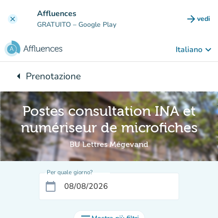
Vai al contenuto principale
Affluences
arrow_forward
vedi
clear
(nuova
GRATUITO
– Google Play
keyboard_arrow_down
Italiano
arrow_left
Prenotazione
Torna a:
Postes consultation INA et
numériseur de microfiches
BU Lettres Mégevand
Per quale giorno?
calendar_today