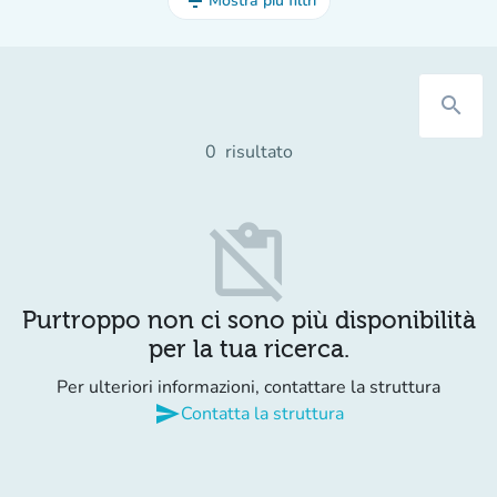
filter_list
Mostra più filtri
search
0
risultato
content_paste_off
Purtroppo non ci sono più disponibilità
per la tua ricerca.
Per ulteriori informazioni, contattare la struttura
send
Contatta la struttura