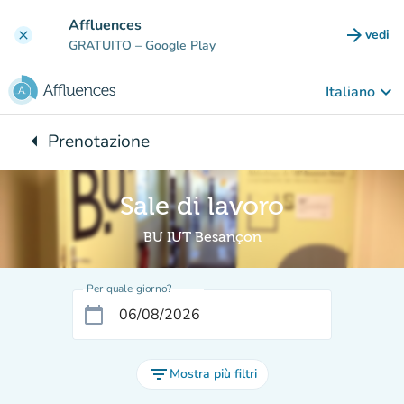
Vai al contenuto principale
Affluences
arrow_forward
vedi
clear
(nuova
GRATUITO
– Google Play
keyboard_arrow_down
Italiano
arrow_left
Prenotazione
Torna a:
Sale di lavoro
BU IUT Besançon
Per quale giorno?
calendar_today
filter_list
Mostra più filtri