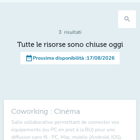
search
3
risultati
Tutte le risorse sono chiuse oggi
date_range
Prossima disponibilità
:
17/08/2026
Coworking : Cinéma
Salle collaborative permettant de connecter vos
équipements (ou PC en pret à la BU) pour une
diffusion sans fil : PC, Mac, mobile (Androïd, IOS).