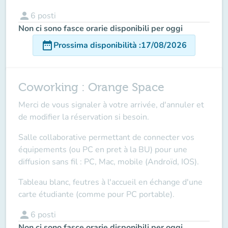
person
6
posti
Non ci sono fasce orarie disponibili per oggi
date_range
Prossima disponibilità
:
17/08/2026
Coworking : Orange Space
Merci de vous signaler à votre arrivée, d'annuler et
de modifier la réservation si besoin.
Salle collaborative permettant de connecter vos
équipements (ou PC en pret à la BU) pour une
diffusion sans fil : PC, Mac, mobile (Androïd, IOS).
Tableau blanc, feutres à l'accueil en échange d'une
carte étudiante (comme pour PC portable).
person
6
posti
Non ci sono fasce orarie disponibili per oggi