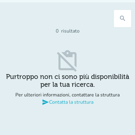
search
0
risultato
content_paste_off
Purtroppo non ci sono più disponibilità
per la tua ricerca.
Per ulteriori informazioni, contattare la struttura
send
Contatta la struttura