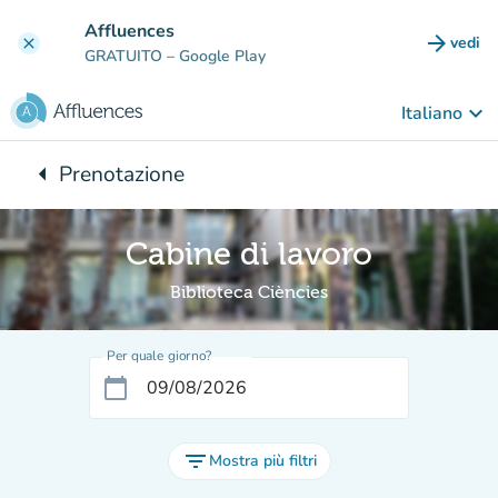
Vai al contenuto principale
Affluences
arrow_forward
vedi
clear
(nuova
GRATUITO
– Google Play
keyboard_arrow_down
Italiano
arrow_left
Prenotazione
Torna a:
Cabine di lavoro
Biblioteca Ciències
Per quale giorno?
calendar_today
filter_list
Mostra più filtri