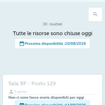
search
30
risultati
Tutte le risorse sono chiuse oggi
date_range
Prossima disponibilità
:
10/08/2026
Sala BF - Posto 129
person
1
posto
Non ci sono fasce orarie disponibili per oggi