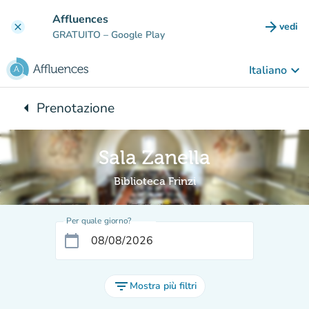
Vai al contenuto principale
Affluences
arrow_forward
vedi
clear
(nuova
GRATUITO
– Google Play
keyboard_arrow_down
Italiano
arrow_left
Prenotazione
Torna a:
Sala Zanella
Biblioteca Frinzi
Per quale giorno?
calendar_today
filter_list
Mostra più filtri