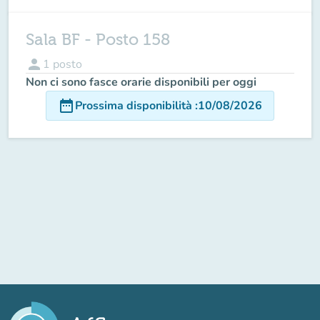
Sala BF - Posto 158
person
1
posto
Non ci sono fasce orarie disponibili per oggi
date_range
Prossima disponibilità
:
10/08/2026