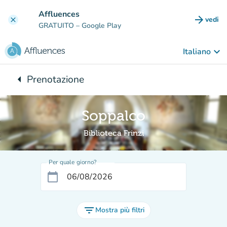
Vai al contenuto principale
Affluences
arrow_forward
vedi
clear
(nuova
GRATUITO
– Google Play
keyboard_arrow_down
Italiano
arrow_left
Prenotazione
Torna a:
Soppalco
Biblioteca Frinzi
Per quale giorno?
calendar_today
filter_list
Mostra più filtri