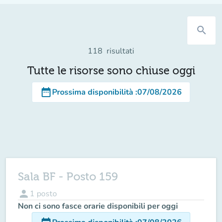
search
118
risultati
Tutte le risorse sono chiuse oggi
date_range
Prossima disponibilità
:
07/08/2026
Sala BF - Posto 159
person
1
posto
Non ci sono fasce orarie disponibili per oggi