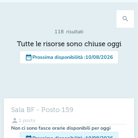
search
118
risultati
Tutte le risorse sono chiuse oggi
date_range
Prossima disponibilità
:
10/08/2026
Sala BF - Posto 159
person
1
posto
Non ci sono fasce orarie disponibili per oggi