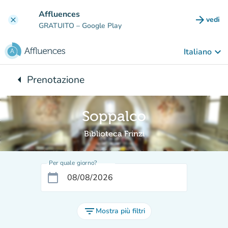
Vai al contenuto principale
Affluences
arrow_forward
vedi
clear
(nuova
GRATUITO
– Google Play
keyboard_arrow_down
Italiano
arrow_left
Prenotazione
Torna a:
Soppalco
Biblioteca Frinzi
Per quale giorno?
calendar_today
filter_list
Mostra più filtri