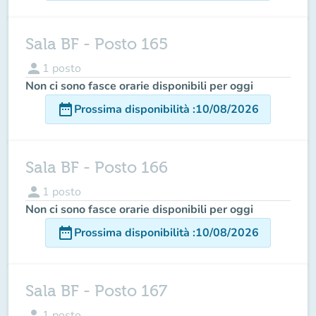
Sala BF - Posto 165
person
1
posto
Non ci sono fasce orarie disponibili per oggi
date_range
Prossima disponibilità
:
10/08/2026
Sala BF - Posto 166
person
1
posto
Non ci sono fasce orarie disponibili per oggi
date_range
Prossima disponibilità
:
10/08/2026
Sala BF - Posto 167
person
1
posto