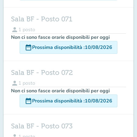
Sala BF - Posto 071
person
1
posto
Non ci sono fasce orarie disponibili per oggi
date_range
Prossima disponibilità
:
10/08/2026
Sala BF - Posto 072
person
1
posto
Non ci sono fasce orarie disponibili per oggi
date_range
Prossima disponibilità
:
10/08/2026
Sala BF - Posto 073
person
1
posto