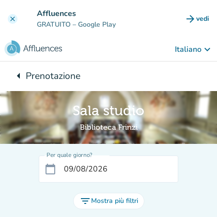
Vai al contenuto principale
Affluences
arrow_forward
vedi
clear
(nuova
GRATUITO
– Google Play
keyboard_arrow_down
Italiano
arrow_left
Prenotazione
Torna a:
Sala studio
Biblioteca Frinzi
Per quale giorno?
calendar_today
filter_list
Mostra più filtri