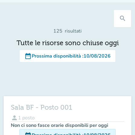
search
125
risultati
Tutte le risorse sono chiuse oggi
date_range
Prossima disponibilità
:
10/08/2026
Sala BF - Posto 001
person
1
posto
Non ci sono fasce orarie disponibili per oggi