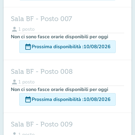
Sala BF - Posto 007
person
1
posto
Non ci sono fasce orarie disponibili per oggi
date_range
Prossima disponibilità
:
10/08/2026
Sala BF - Posto 008
person
1
posto
Non ci sono fasce orarie disponibili per oggi
date_range
Prossima disponibilità
:
10/08/2026
Sala BF - Posto 009
person
1
posto