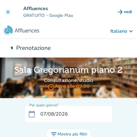
Vai al contenuto principale
Affluences
arrow_forward
vedi
clear
(nuova
GRATUITO
– Google Play
keyboard_arrow_down
Italiano
arrow_left
Prenotazione
Torna a:
Sala Gregorianum piano 2
Consultazione/studio
access_time
Apre alle 09:00
Per quale giorno?
calendar_today
filter_list
Mostra più filtri