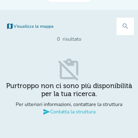
map
search
Visualizza la mappa
(nuova scheda)
0
risultato
content_paste_off
Purtroppo non ci sono più disponibilità
per la tua ricerca.
Per ulteriori informazioni, contattare la struttura
send
Contatta la struttura