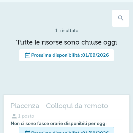
search
1
risultato
Tutte le risorse sono chiuse oggi
date_range
Prossima disponibilità
:
01/09/2026
Piacenza - Colloqui da remoto
person
1
posto
Non ci sono fasce orarie disponibili per oggi