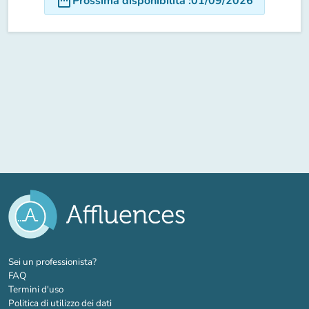
date_range
Prossima disponibilità
:
01/09/2026
(nuova scheda)
Sei un professionista?
FAQ
Termini d'uso
Politica di utilizzo dei dati