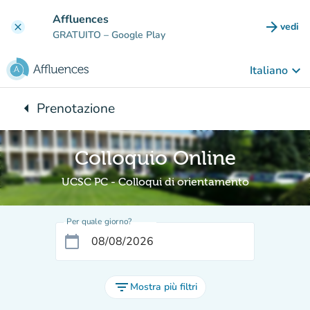
Vai al contenuto principale
Affluences
arrow_forward
vedi
clear
(nuova
GRATUITO
– Google Play
keyboard_arrow_down
Italiano
arrow_left
Prenotazione
Torna a:
Colloquio Online
UCSC PC - Colloqui di orientamento
Per quale giorno?
calendar_today
filter_list
Mostra più filtri