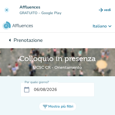
Vai al contenuto principale
Affluences
arrow_forward
vedi
clear
(nuova
GRATUITO
– Google Play
keyboard_arrow_down
Italiano
arrow_left
Prenotazione
Torna a:
Colloquio in presenza
UCSC CR - Orientamento
Per quale giorno?
calendar_today
filter_list
Mostra più filtri