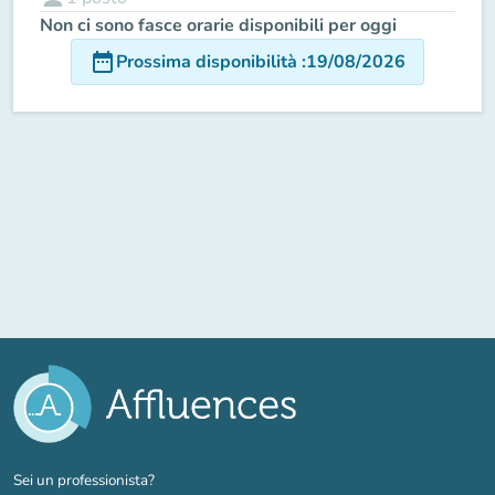
Non ci sono fasce orarie disponibili per oggi
date_range
Prossima disponibilità
:
19/08/2026
(nuova scheda)
Sei un professionista?