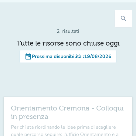
search
2
risultati
Tutte le risorse sono chiuse oggi
date_range
Prossima disponibilità
:
19/08/2026
Orientamento Cremona - Colloqui
in presenza
Per chi sta riordinando le idee prima di scegliere
quale percorso seguire: l'ufficio Orientamento è a