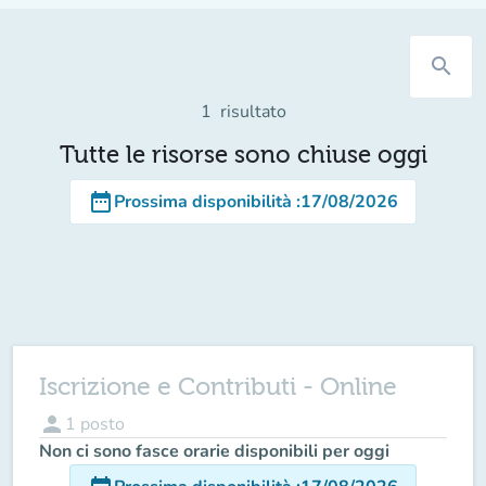
search
1
risultato
Tutte le risorse sono chiuse oggi
date_range
Prossima disponibilità
:
17/08/2026
Iscrizione e Contributi - Online
person
1
posto
Non ci sono fasce orarie disponibili per oggi