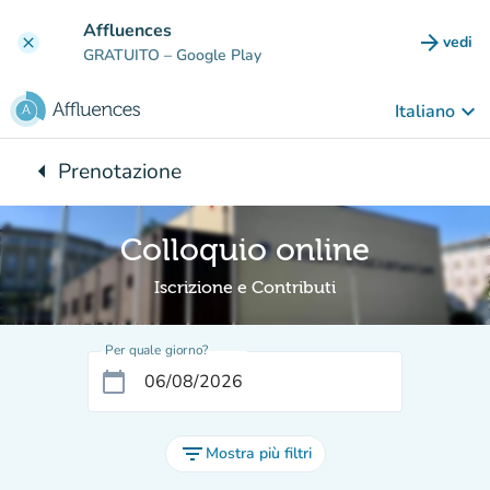
Vai al contenuto principale
Affluences
arrow_forward
vedi
clear
(nuova
GRATUITO
– Google Play
keyboard_arrow_down
Italiano
arrow_left
Prenotazione
Torna a:
Colloquio online
Iscrizione e Contributi
Per quale giorno?
calendar_today
filter_list
Mostra più filtri