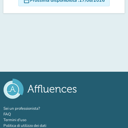
date_range
Prossima disponibilità
:
17/08/2026
(nuova scheda)
Sei un professionista?
FAQ
Termini d'uso
Politica di utilizzo dei dati